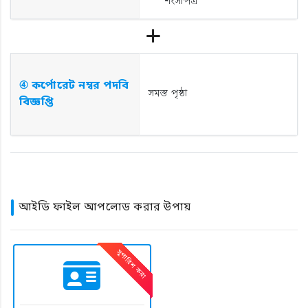
শংসাপত্র
④ কর্পোরেট নম্বর পদবি
সমস্ত পৃষ্ঠা
বিজ্ঞপ্তি
আইডি ফাইল আপলোড করার উপায়