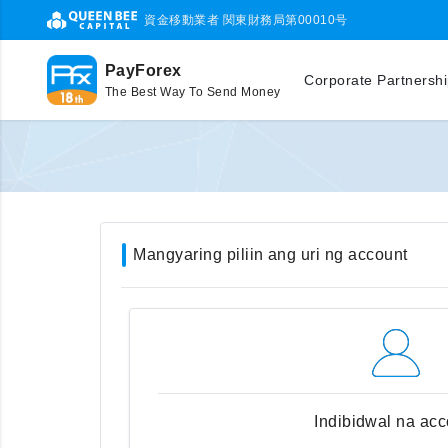
資金移動業者 関東財務局第00010号
PayForex
Corporate Partnersh
The Best Way To Send Money
Mangyaring piliin ang uri ng account
Indibidwal na acc