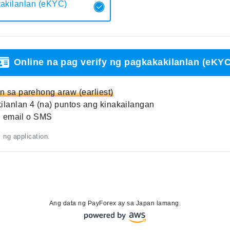
kakilanlan (eKYC)
Online na pag verify ng pagkakakilanlan (eKYC
 sa parehong araw (earliest)
lanlan 4 (na) puntos ang kinakailangan
u email o SMS
ng application.
Ang data ng PayForex ay sa Japan lamang.