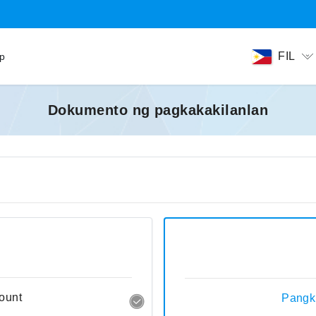
FIL
ip
Dokumento ng pagkakakilanlan
ount
Pangk