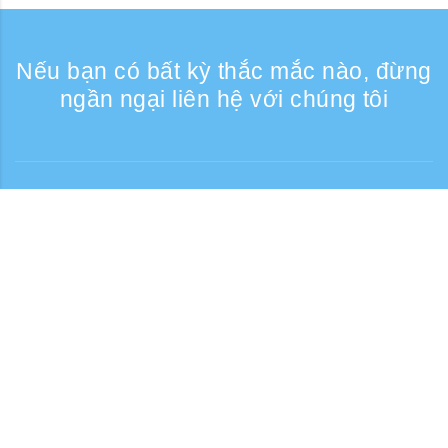
Nếu bạn có bất kỳ thắc mắc nào, đừng
ngần ngại liên hệ với chúng tôi
Liên lạc
Giờ tiếp nhận điện thoại: Các ngày trong
tuần 9:30 - 17:30
Số điện thoại miễn phí
0120-808-774
Từ nước ngoài (có phí)