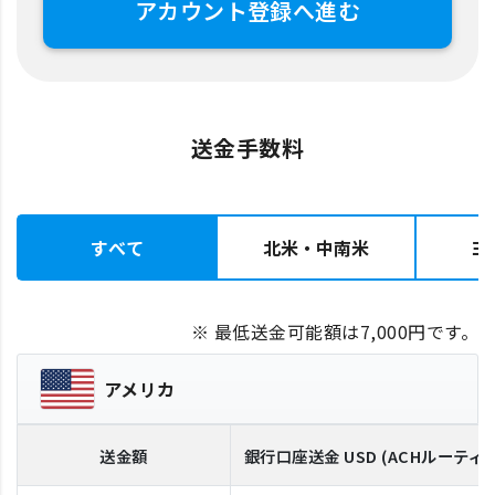
アカウント登録へ進む
送金手数料
すべて
北米・中南米
ヨ
※ 最低送金可能額は7,000円です。
アメリカ
送金額
銀行口座送金
USD
(ACHルーティ