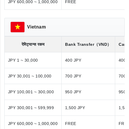
JPY 600,000 ~ 1,000,000
FREE
Vietnam
रेमिट्यान्स रकम
Bank Transfer
（VND）
Cash
JPY 1 ~ 30,000
400 JPY
400 
JPY 30,001 ~ 100,000
700 JPY
700 
JPY 100,001 ~ 300,000
950 JPY
950 
JPY 300,001 ~ 599,999
1,500 JPY
1,50
JPY 600,000 ~ 1,000,000
FREE
FRE