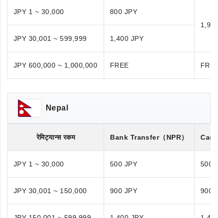
JPY 1 ~ 30,000
800 JPY
1,98
JPY 30,001 ~ 599,999
1,400 JPY
JPY 600,000 ~ 1,000,000
FREE
FRE
Nepal
रेमिट्यान्स रकम
Bank Transfer
（NPR）
Cash
JPY 1 ~ 30,000
500 JPY
500 
JPY 30,001 ~ 150,000
900 JPY
900 
JPY 150,001 ~ 599,999
1,400 JPY
1,40