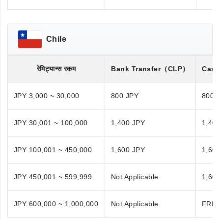
Chile
रेमिट्यान्स रकम
Bank Transfer
（CLP）
Cash
JPY 3,000 ~ 30,000
800 JPY
800 
JPY 30,001 ~ 100,000
1,400 JPY
1,40
JPY 100,001 ~ 450,000
1,600 JPY
1,60
JPY 450,001 ~ 599,999
Not Applicable
1,60
JPY 600,000 ~ 1,000,000
Not Applicable
FRE