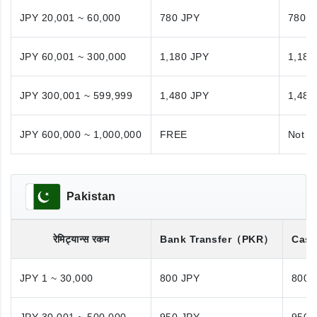
JPY 20,001 ~ 60,000
780 JPY
780 J
JPY 60,001 ~ 300,000
1,180 JPY
1,180
JPY 300,001 ~ 599,999
1,480 JPY
1,480
JPY 600,000 ~ 1,000,000
FREE
Not A
Pakistan
रेमिट्यान्स रकम
Bank Transfer
（PKR）
Cash
JPY 1 ~ 30,000
800 JPY
800 