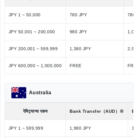
JPY 1 ~ 50,000
780 JPY
780 
JPY 50,001 ~ 200,000
980 JPY
1,08
JPY 200,001 ~ 599,999
1,380 JPY
2,98
JPY 600,000 ~ 1,000,000
FREE
FRE
Australia
रेमिट्यान्स रकम
Bank Transfer
（AUD）※
Ba
JPY 1 ~ 599,999
1,980 JPY
1,