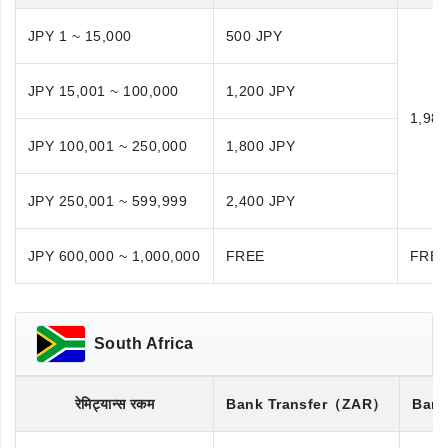
JPY 1 ~ 15,000
500 JPY
JPY 15,001 ~ 100,000
1,200 JPY
1,98
JPY 100,001 ~ 250,000
1,800 JPY
JPY 250,001 ~ 599,999
2,400 JPY
JPY 600,000 ~ 1,000,000
FREE
FRE
South Africa
रेमिट्यान्स रकम
Bank Transfer
（ZAR）
Bank