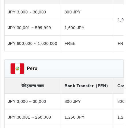
JPY 3,000 ~ 30,000
800 JPY
1,98
JPY 30,001 ~ 599,999
1,600 JPY
JPY 600,000 ~ 1,000,000
FREE
FRE
Peru
रेमिट्यान्स रकम
Bank Transfer
（PEN）
Cash
JPY 3,000 ~ 30,000
800 JPY
800 
JPY 30,001 ~ 250,000
1,250 JPY
1,25