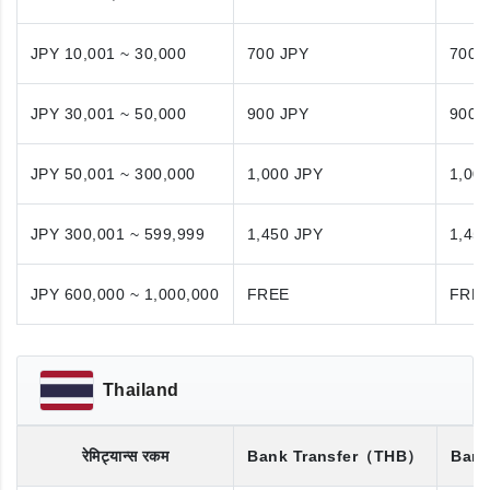
JPY 10,001 ~ 30,000
700 JPY
700 
JPY 30,001 ~ 50,000
900 JPY
900 
JPY 50,001 ~ 300,000
1,000 JPY
1,00
JPY 300,001 ~ 599,999
1,450 JPY
1,45
JPY 600,000 ~ 1,000,000
FREE
FRE
Thailand
रेमिट्यान्स रकम
Bank Transfer
（THB）
Bank