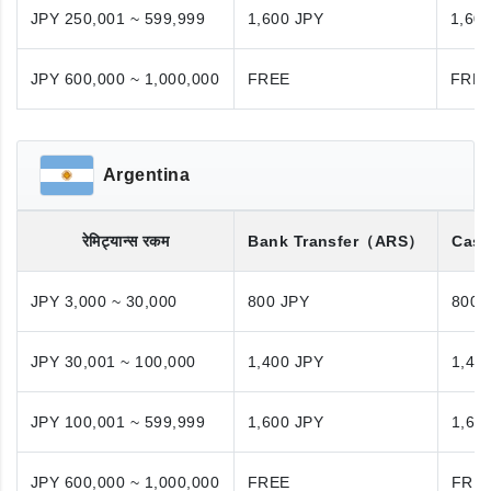
JPY 250,001 ~ 599,999
1,600 JPY
1,60
JPY 600,000 ~ 1,000,000
FREE
FRE
Argentina
रेमिट्यान्स रकम
Bank Transfer
（ARS）
Cash
JPY 3,000 ~ 30,000
800 JPY
800 
JPY 30,001 ~ 100,000
1,400 JPY
1,40
JPY 100,001 ~ 599,999
1,600 JPY
1,60
JPY 600,000 ~ 1,000,000
FREE
FRE