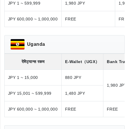
JPY 1 ~ 599,999
1,980 JPY
1,98
JPY 600,000 ~ 1,000,000
FREE
FRE
Uganda
रेमिट्यान्स रकम
E-Wallet
（UGX）
Bank Tran
JPY 1 ~ 15,000
880 JPY
1,980 JPY
JPY 15,001 ~ 599,999
1,480 JPY
JPY 600,000 ~ 1,000,000
FREE
FREE