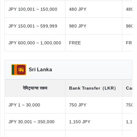
JPY 100,001 ~ 150,000
480 JPY
480 
JPY 150,001 ~ 599,999
980 JPY
980 
JPY 600,000 ~ 1,000,000
FREE
FRE
Sri Lanka
रेमिट्यान्स रकम
Bank Transfer
（LKR）
Cash
JPY 1 ~ 30,000
750 JPY
750 
JPY 30,001 ~ 350,000
1,150 JPY
1,15