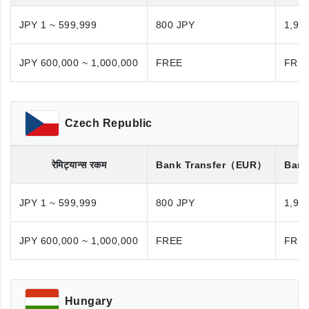
JPY 1 ~ 599,999
800 JPY
1,98
JPY 600,000 ~ 1,000,000
FREE
FRE
Czech Republic
रेमिट्यान्स रकम
Bank Transfer
（EUR）
Bank
JPY 1 ~ 599,999
800 JPY
1,98
JPY 600,000 ~ 1,000,000
FREE
FRE
Hungary