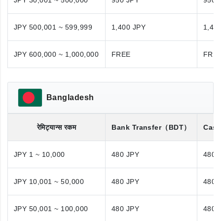
JPY 30,001 ~ 500,000
950 JPY
950 
JPY 500,001 ~ 599,999
1,400 JPY
1,40
JPY 600,000 ~ 1,000,000
FREE
FRE
Bangladesh
रेमिट्यान्स रकम
Bank Transfer
（BDT）
Cash
JPY 1 ~ 10,000
480 JPY
480 
JPY 10,001 ~ 50,000
480 JPY
480 
JPY 50,001 ~ 100,000
480 JPY
480 