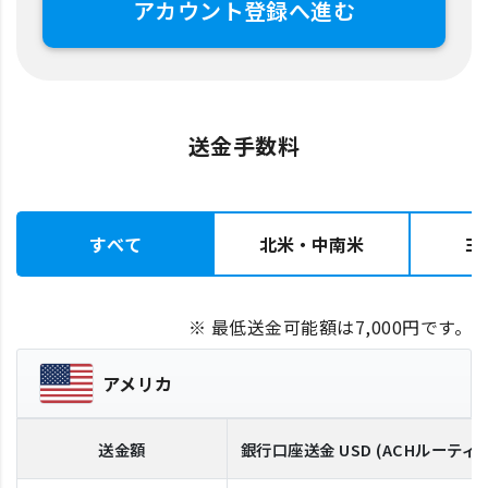
アカウント登録へ進む
送金手数料
すべて
北米・中南米
ヨ
※ 最低送金可能額は7,000円です。
アメリカ
送金額
銀行口座送金
USD
(ACHルーティ