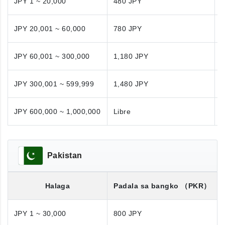
JPY 1 ~ 20,000
480 JPY
JPY 20,001 ~ 60,000
780 JPY
JPY 60,001 ~ 300,000
1,180 JPY
1
JPY 300,001 ~ 599,999
1,480 JPY
1
JPY 600,000 ~ 1,000,000
Libre
N
Pakistan
Halaga
Padala sa bangko
（PKR）
JPY 1 ~ 30,000
800 JPY