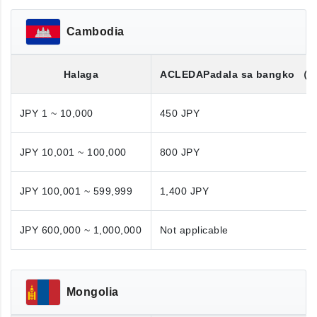
Cambodia
Halaga
ACLEDA
Padala sa bangko
（K
JPY 1 ~ 10,000
450 JPY
JPY 10,001 ~ 100,000
800 JPY
JPY 100,001 ~ 599,999
1,400 JPY
JPY 600,000 ~ 1,000,000
Not applicable
Mongolia