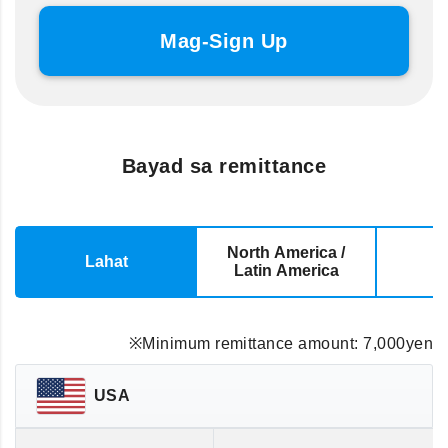
Mag-Sign Up
Bayad sa remittance
North America /
Lahat
E
Latin America
※Minimum remittance amount: 7,000yen
USA