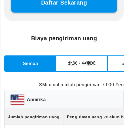
Daftar Sekarang
Biaya pengiriman uang
北米・中南米
ヨ
Semua
※Minimal jumlah pengiriman 7.000 Yen
Amerika
Jumlah pengiriman uang
Pengiriman uang ke akun ba