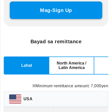
Mag-Sign Up
Bayad sa remittance
North America /
Lahat
E
Latin America
※Minimum remittance amount: 7,000yen
USA