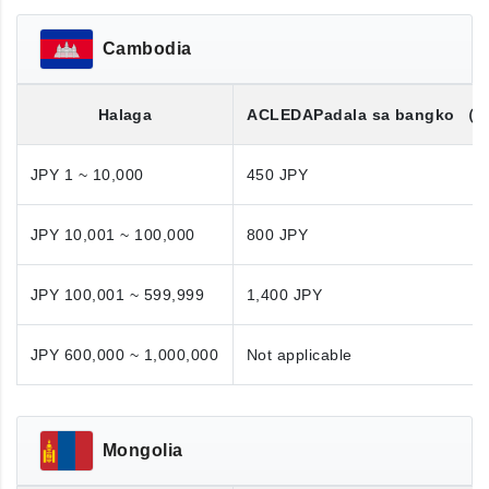
Cambodia
Halaga
ACLEDA
Padala sa bangko
（K
JPY 1 ~ 10,000
450 JPY
JPY 10,001 ~ 100,000
800 JPY
JPY 100,001 ~ 599,999
1,400 JPY
JPY 600,000 ~ 1,000,000
Not applicable
Mongolia