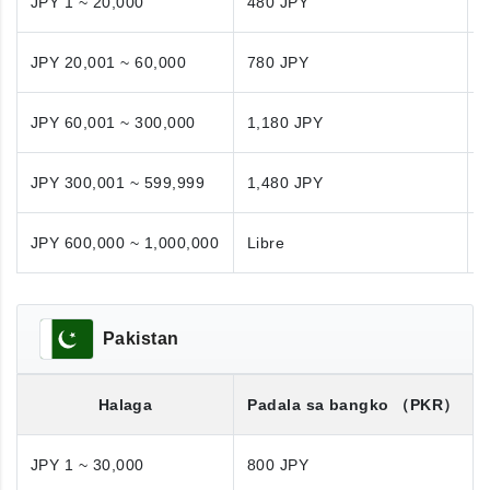
JPY 1 ~ 20,000
480 JPY
JPY 20,001 ~ 60,000
780 JPY
JPY 60,001 ~ 300,000
1,180 JPY
1
JPY 300,001 ~ 599,999
1,480 JPY
1
JPY 600,000 ~ 1,000,000
Libre
N
Pakistan
Halaga
Padala sa bangko
（PKR）
JPY 1 ~ 30,000
800 JPY