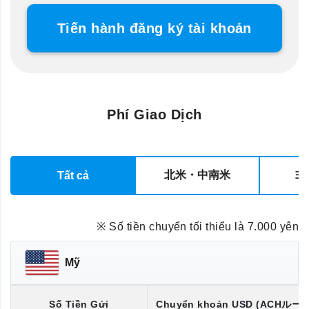
Tiến hành đăng ký tài khoản
Phí Giao Dịch
北米・中南米
ヨ
Tất cả
※ Số tiền chuyển tối thiểu là 7.000 yên
Mỹ
Số Tiền Gửi
Chuyển khoản
USD
(ACHルー