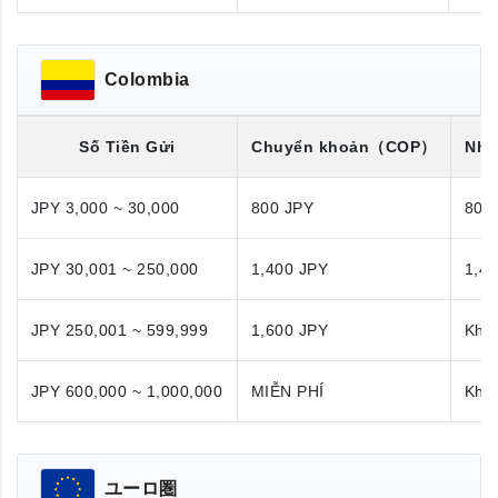
Colombia
Số Tiền Gửi
Chuyển khoản
（COP）
Nhậ
JPY 3,000 ~ 30,000
800 JPY
800
JPY 30,001 ~ 250,000
1,400 JPY
1,4
JPY 250,001 ~ 599,999
1,600 JPY
Khô
JPY 600,000 ~ 1,000,000
MIỄN PHÍ
Khô
ユーロ圏