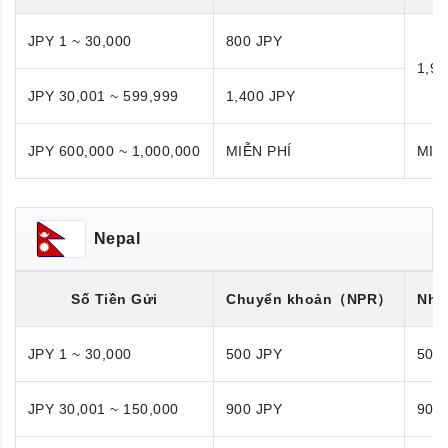
JPY 1 ~ 30,000
800 JPY
1,98
JPY 30,001 ~ 599,999
1,400 JPY
JPY 600,000 ~ 1,000,000
MIỄN PHÍ
MIỄ
Nepal
Số Tiền Gửi
Chuyển khoản
（NPR）
Nhận
JPY 1 ~ 30,000
500 JPY
500
JPY 30,001 ~ 150,000
900 JPY
900