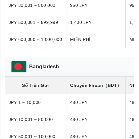
JPY 30,001 ~ 500,000
950 JPY
950
JPY 500,001 ~ 599,999
1,400 JPY
1,40
JPY 600,000 ~ 1,000,000
MIỄN PHÍ
MIỄ
Bangladesh
Số Tiền Gửi
Chuyển khoản
（BDT）
Nhận
JPY 1 ~ 10,000
480 JPY
480
JPY 10,001 ~ 50,000
480 JPY
480
JPY 50,001 ~ 100,000
480 JPY
480