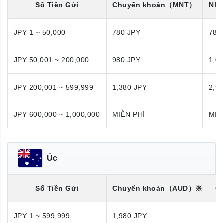
Số Tiền Gửi
Chuyển khoản
（MNT）
Nhậ
JPY 1 ~ 50,000
780 JPY
780
JPY 50,001 ~ 200,000
980 JPY
1,0
JPY 200,001 ~ 599,999
1,380 JPY
2,9
JPY 600,000 ~ 1,000,000
MIỄN PHÍ
MIỄ
Úc
Số Tiền Gửi
Chuyển khoản
（AUD）※
C
JPY 1 ~ 599,999
1,980 JPY
1,