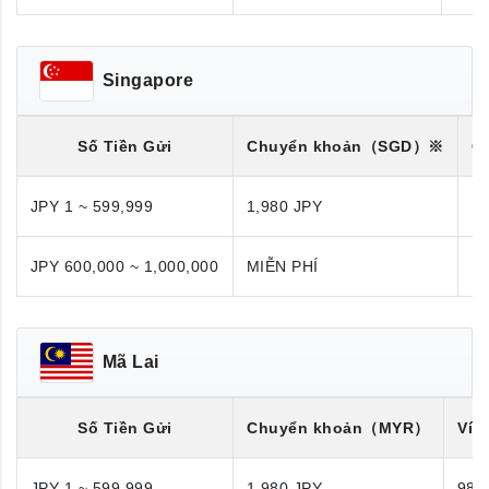
Singapore
Số Tiền Gửi
Chuyển khoản
（SGD）※
C
JPY 1 ~ 599,999
1,980 JPY
1,
JPY 600,000 ~ 1,000,000
MIỄN PHÍ
M
Mã Lai
Số Tiền Gửi
Chuyển khoản
（MYR）
Ví đ
JPY 1 ~ 599,999
1,980 JPY
980