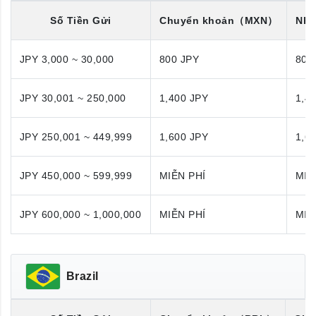
Số Tiền Gửi
Chuyển khoản
（MXN）
Nhậ
JPY 3,000 ~ 30,000
800 JPY
800
JPY 30,001 ~ 250,000
1,400 JPY
1,4
JPY 250,001 ~ 449,999
1,600 JPY
1,6
JPY 450,000 ~ 599,999
MIỄN PHÍ
MIỄ
JPY 600,000 ~ 1,000,000
MIỄN PHÍ
MIỄ
Brazil