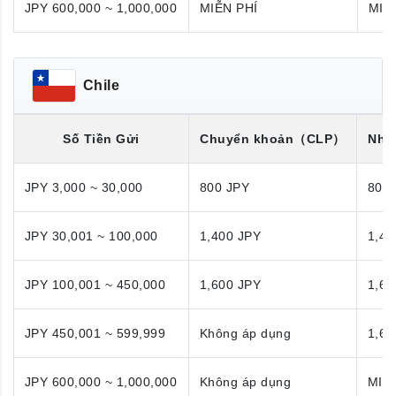
JPY 600,000 ~ 1,000,000
MIỄN PHÍ
MIỄ
Chile
Số Tiền Gửi
Chuyển khoản
（CLP）
Nhận
JPY 3,000 ~ 30,000
800 JPY
800
JPY 30,001 ~ 100,000
1,400 JPY
1,40
JPY 100,001 ~ 450,000
1,600 JPY
1,60
JPY 450,001 ~ 599,999
Không áp dụng
1,60
JPY 600,000 ~ 1,000,000
Không áp dụng
MIỄ