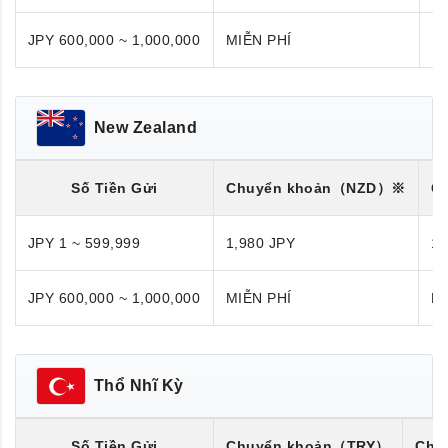
JPY 600,000 ~ 1,000,000
MIỄN PHÍ
M
New Zealand
Số Tiền Gửi
Chuyển khoản
（NZD）※
C
JPY 1 ~ 599,999
1,980 JPY
1,
JPY 600,000 ~ 1,000,000
MIỄN PHÍ
MI
Thổ Nhĩ Kỳ
Số Tiền Gửi
Chuyển khoản
（TRY）
Chu