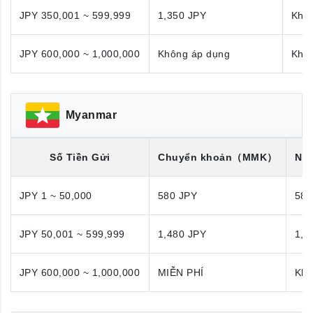
JPY 350,001 ~ 599,999
1,350 JPY
Khô
JPY 600,000 ~ 1,000,000
Không áp dụng
Khô
Myanmar
Số Tiền Gửi
Chuyển khoản
（MMK）
Nhậ
JPY 1 ~ 50,000
580 JPY
580
JPY 50,001 ~ 599,999
1,480 JPY
1,4
JPY 600,000 ~ 1,000,000
MIỄN PHÍ
Khô