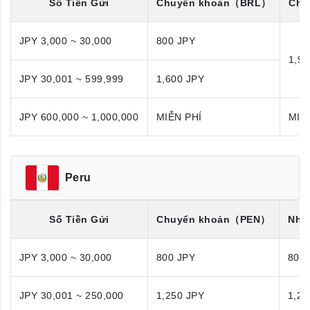
Số Tiền Gửi
Chuyển khoản
（BRL）
Chu
JPY 3,000 ~ 30,000
800 JPY
1,98
JPY 30,001 ~ 599,999
1,600 JPY
JPY 600,000 ~ 1,000,000
MIỄN PHÍ
MIỄ
Peru
Số Tiền Gửi
Chuyển khoản
（PEN）
Nhận
JPY 3,000 ~ 30,000
800 JPY
800
JPY 30,001 ~ 250,000
1,250 JPY
1,25