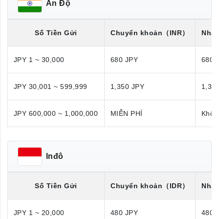
Ấn Độ
Số Tiền Gửi
Chuyển khoản
（INR）
Nhận
JPY 1 ~ 30,000
680 JPY
680 
JPY 30,001 ~ 599,999
1,350 JPY
1,35
JPY 600,000 ~ 1,000,000
MIỄN PHÍ
Khôn
Inđô
Số Tiền Gửi
Chuyển khoản
（IDR）
Nhận
JPY 1 ~ 20,000
480 JPY
480 