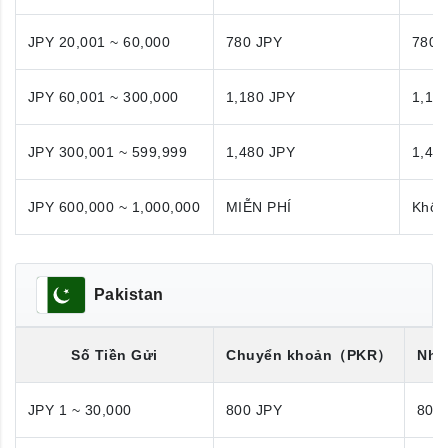
JPY 20,001 ~ 60,000
780 JPY
780 
JPY 60,001 ~ 300,000
1,180 JPY
1,18
JPY 300,001 ~ 599,999
1,480 JPY
1,48
JPY 600,000 ~ 1,000,000
MIỄN PHÍ
Khôn
Pakistan
Số Tiền Gửi
Chuyển khoản
（PKR）
Nhận
JPY 1 ~ 30,000
800 JPY
800