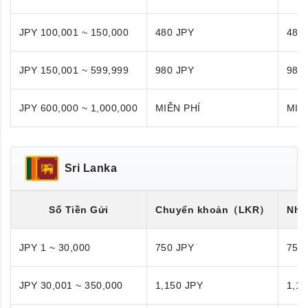
JPY 100,001 ~ 150,000
480 JPY
480
JPY 150,001 ~ 599,999
980 JPY
980
JPY 600,000 ~ 1,000,000
MIỄN PHÍ
MIỄ
Sri Lanka
Số Tiền Gửi
Chuyển khoản
（LKR）
Nhận
JPY 1 ~ 30,000
750 JPY
750
JPY 30,001 ~ 350,000
1,150 JPY
1,15