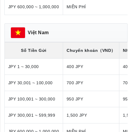
JPY 600,000 ~ 1,000,000
MIỄN PHÍ
Việt Nam
Số Tiền Gửi
Chuyển khoản
（VND）
Nhận
JPY 1 ~ 30,000
400 JPY
400
JPY 30,001 ~ 100,000
700 JPY
700
JPY 100,001 ~ 300,000
950 JPY
950
JPY 300,001 ~ 599,999
1,500 JPY
1,50
JPY 600,000 ~ 1,000,000
MIỄN PHÍ
MIỄ