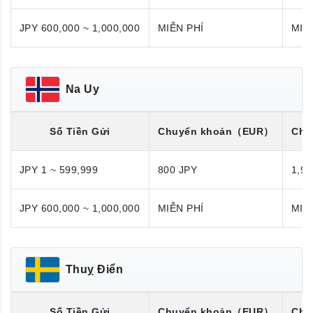
JPY 600,000 ~ 1,000,000
MIỄN PHÍ
MIỄ
Na Uy
Số Tiền Gửi
Chuyển khoản
（EUR）
Chu
JPY 1 ~ 599,999
800 JPY
1,98
JPY 600,000 ~ 1,000,000
MIỄN PHÍ
MIỄ
Thuỵ Điển
Số Tiền Gửi
Chuyển khoản
（EUR）
Chu