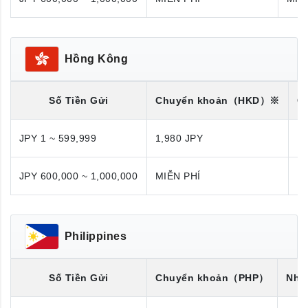
Hồng Kông
Số Tiền Gửi
Chuyển khoản
（HKD）※
C
JPY 1 ~ 599,999
1,980 JPY
1,
JPY 600,000 ~ 1,000,000
MIỄN PHÍ
M
Philippines
Số Tiền Gửi
Chuyển khoản
（PHP）
Nhận