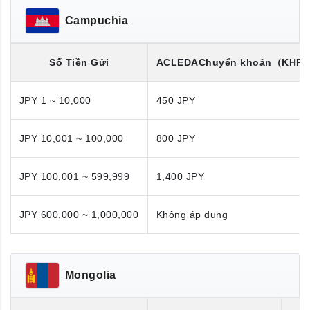
Campuchia
Số Tiền Gửi
ACLEDA
Chuyển khoản
（KHR/
JPY 1 ~ 10,000
450 JPY
JPY 10,001 ~ 100,000
800 JPY
JPY 100,001 ~ 599,999
1,400 JPY
JPY 600,000 ~ 1,000,000
Không áp dụng
Mongolia