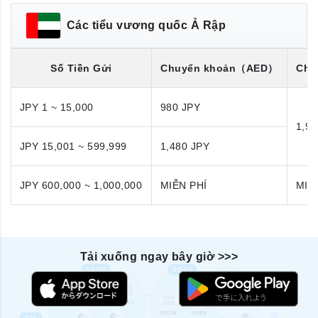
Các tiểu vương quốc Ả Rập
Số Tiền Gửi
Chuyển khoản
（AED）
Chu
JPY 1 ~ 15,000
980 JPY
1,98
JPY 15,001 ~ 599,999
1,480 JPY
JPY 600,000 ~ 1,000,000
MIỄN PHÍ
MIỄ
Tải xuống ngay bây giờ >>>