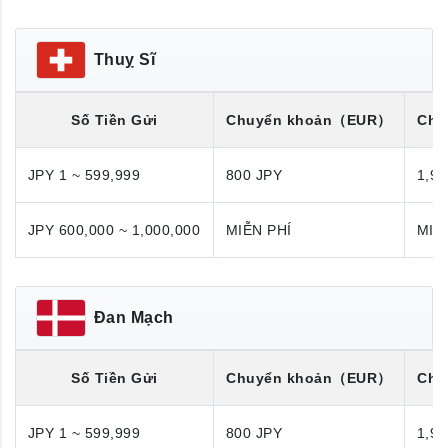
Thuỵ Sĩ
Số Tiền Gửi
Chuyển khoản
（EUR）
Chu
JPY 1 ~ 599,999
800 JPY
1,98
JPY 600,000 ~ 1,000,000
MIỄN PHÍ
MIỄ
Đan Mạch
Số Tiền Gửi
Chuyển khoản
（EUR）
Chu
JPY 1 ~ 599,999
800 JPY
1,98