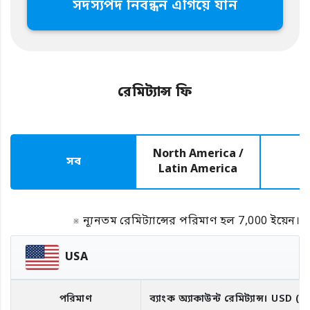
সদস্যপদ নিবন্ধন এগিয়ে যান
রেমিট্যান্স ফি
North America /
সব
E
Latin America
※ ন্যূনতম রেমিট্যান্সের পরিমাণ হল 7,000 ইয়েন।
USA
পরিমাণ
ব্যাংক অ্যাকাউন্ট রেমিট্যান্স।
USD
(R