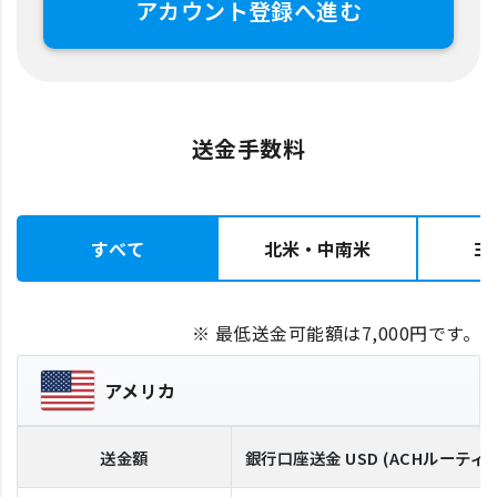
アカウント登録へ進む
送金手数料
すべて
北米・中南米
ヨ
※ 最低送金可能額は7,000円です。
アメリカ
送金額
銀行口座送金
USD
(ACHルーティ