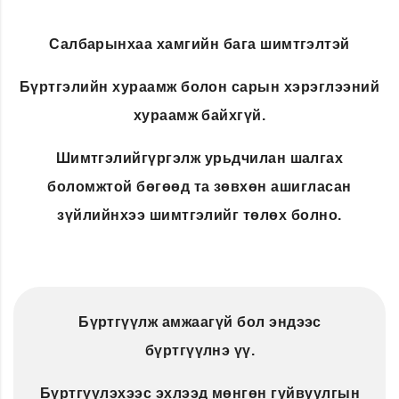
Салбарынхаа хамгийн бага шимтгэлтэй
Бүртгэлийн хураамж болон сарын хэрэглээний
хураамж байхгүй.
Шимтгэлийгүргэлж урьдчилан шалгах
боломжтой бөгөөд та зөвхөн ашигласан
зүйлийнхээ шимтгэлийг төлөх болно.
Бүртгүүлж амжаагүй бол эндээс
бүртгүүлнэ үү.
Бүртгүүлэхээс эхлээд мөнгөн гуйвуулгын