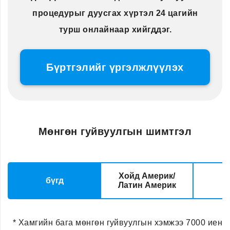
процедурыг дуусгах хүртэл 24 цагийн
турш онлайнаар хийгддэг.
Бүртгэлийг үргэлжлүүлэх
Мөнгөн гуйвуулгын шимтгэл
Хойд Америк/
бүгд
Латин Америк
* Хамгийн бага мөнгөн гуйвуулгын хэмжээ 7000 иен