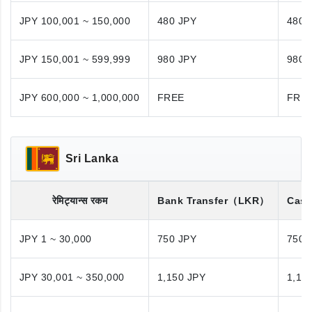
JPY 100,001 ~ 150,000
480 JPY
480 
JPY 150,001 ~ 599,999
980 JPY
980 
JPY 600,000 ~ 1,000,000
FREE
FRE
Sri Lanka
रेमिट्यान्स रकम
Bank Transfer
（LKR）
Cash
JPY 1 ~ 30,000
750 JPY
750 
JPY 30,001 ~ 350,000
1,150 JPY
1,15