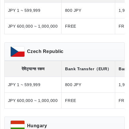
JPY 1 ~ 599,999
800 JPY
1,98
JPY 600,000 ~ 1,000,000
FREE
FRE
Czech Republic
रेमिट्यान्स रकम
Bank Transfer
（EUR）
Bank
JPY 1 ~ 599,999
800 JPY
1,98
JPY 600,000 ~ 1,000,000
FREE
FRE
Hungary