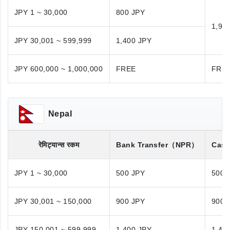
JPY 1 ~ 30,000
800 JPY
1,98
JPY 30,001 ~ 599,999
1,400 JPY
JPY 600,000 ~ 1,000,000
FREE
FRE
Nepal
रेमिट्यान्स रकम
Bank Transfer
（NPR）
Cash
JPY 1 ~ 30,000
500 JPY
500 
JPY 30,001 ~ 150,000
900 JPY
900 
JPY 150,001 ~ 599,999
1,400 JPY
1,40