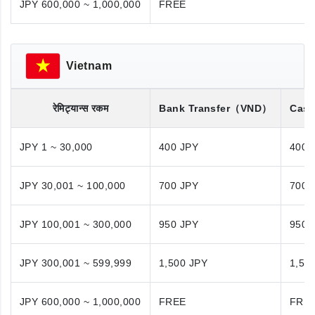
JPY 600,000 ~ 1,000,000
FREE
Vietnam
रेमिट्यान्स रकम
Bank Transfer
（VND）
Cash
JPY 1 ~ 30,000
400 JPY
400 
JPY 30,001 ~ 100,000
700 JPY
700 
JPY 100,001 ~ 300,000
950 JPY
950 
JPY 300,001 ~ 599,999
1,500 JPY
1,50
JPY 600,000 ~ 1,000,000
FREE
FRE