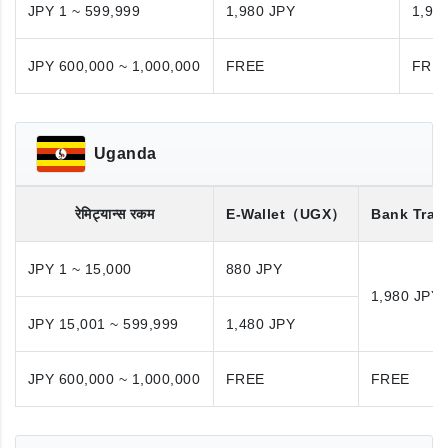
JPY 1 ~ 599,999
1,980 JPY
1,98
JPY 600,000 ~ 1,000,000
FREE
FRE
Uganda
रेमिट्यान्स रकम
E-Wallet
（UGX）
Bank Tran
JPY 1 ~ 15,000
880 JPY
1,980 JPY
JPY 15,001 ~ 599,999
1,480 JPY
JPY 600,000 ~ 1,000,000
FREE
FREE