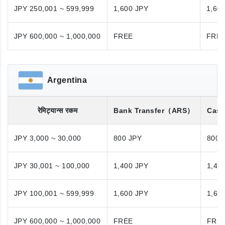
JPY 250,001 ~ 599,999
1,600 JPY
1,60
JPY 600,000 ~ 1,000,000
FREE
FRE
Argentina
रेमिट्यान्स रकम
Bank Transfer
（ARS）
Cash
JPY 3,000 ~ 30,000
800 JPY
800 
JPY 30,001 ~ 100,000
1,400 JPY
1,40
JPY 100,001 ~ 599,999
1,600 JPY
1,60
JPY 600,000 ~ 1,000,000
FREE
FRE