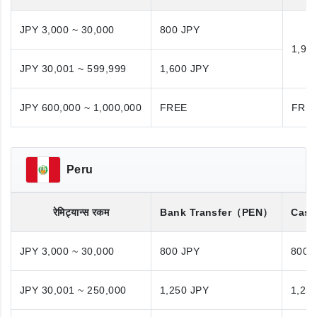
JPY 3,000 ~ 30,000
800 JPY
1,98
JPY 30,001 ~ 599,999
1,600 JPY
JPY 600,000 ~ 1,000,000
FREE
FRE
Peru
रेमिट्यान्स रकम
Bank Transfer
（PEN）
Cash
JPY 3,000 ~ 30,000
800 JPY
800 
JPY 30,001 ~ 250,000
1,250 JPY
1,25