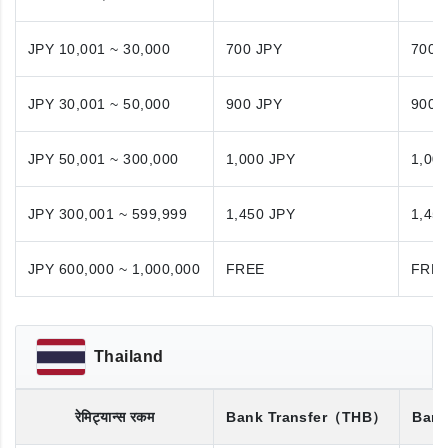
JPY 10,001 ~ 30,000
700 JPY
700 
JPY 30,001 ~ 50,000
900 JPY
900 
JPY 50,001 ~ 300,000
1,000 JPY
1,00
JPY 300,001 ~ 599,999
1,450 JPY
1,45
JPY 600,000 ~ 1,000,000
FREE
FRE
Thailand
रेमिट्यान्स रकम
Bank Transfer
（THB）
Bank