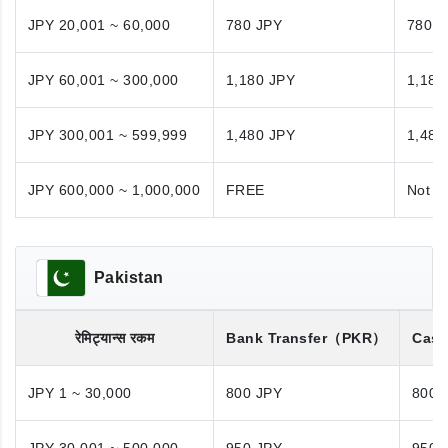
JPY 20,001 ~ 60,000
780 JPY
780 J
JPY 60,001 ~ 300,000
1,180 JPY
1,180
JPY 300,001 ~ 599,999
1,480 JPY
1,480
JPY 600,000 ~ 1,000,000
FREE
Not A
Pakistan
रेमिट्यान्स रकम
Bank Transfer
（PKR）
Cash
JPY 1 ~ 30,000
800 JPY
800 