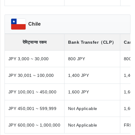
Chile
रेमिट्यान्स रकम
Bank Transfer
（CLP）
Cash
JPY 3,000 ~ 30,000
800 JPY
800 
JPY 30,001 ~ 100,000
1,400 JPY
1,40
JPY 100,001 ~ 450,000
1,600 JPY
1,60
JPY 450,001 ~ 599,999
Not Applicable
1,60
JPY 600,000 ~ 1,000,000
Not Applicable
FRE