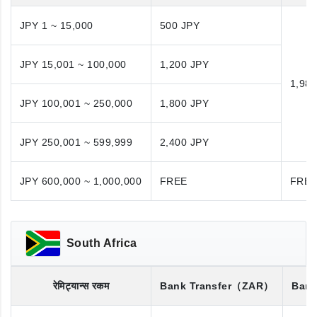
JPY 1 ~ 15,000
500 JPY
JPY 15,001 ~ 100,000
1,200 JPY
1,98
JPY 100,001 ~ 250,000
1,800 JPY
JPY 250,001 ~ 599,999
2,400 JPY
JPY 600,000 ~ 1,000,000
FREE
FRE
South Africa
रेमिट्यान्स रकम
Bank Transfer
（ZAR）
Bank