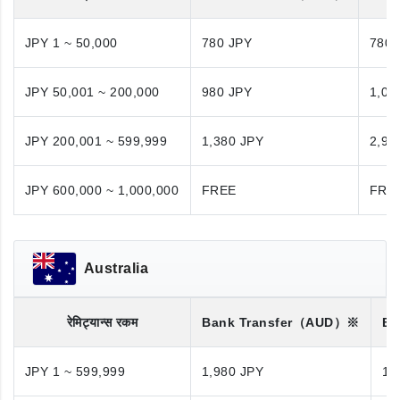
JPY 1 ~ 50,000
780 JPY
780 
JPY 50,001 ~ 200,000
980 JPY
1,08
JPY 200,001 ~ 599,999
1,380 JPY
2,98
JPY 600,000 ~ 1,000,000
FREE
FRE
Australia
रेमिट्यान्स रकम
Bank Transfer
（AUD）※
Ba
JPY 1 ~ 599,999
1,980 JPY
1,