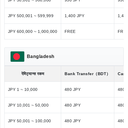
JPY 30,001 ~ 500,000
950 JPY
950 
JPY 500,001 ~ 599,999
1,400 JPY
1,40
JPY 600,000 ~ 1,000,000
FREE
FRE
Bangladesh
रेमिट्यान्स रकम
Bank Transfer
（BDT）
Cash
JPY 1 ~ 10,000
480 JPY
480 
JPY 10,001 ~ 50,000
480 JPY
480 
JPY 50,001 ~ 100,000
480 JPY
480 