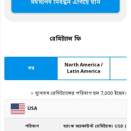
সদস্যপদ নিবন্ধন এগিয়ে যান
রেমিট্যান্স ফি
North America /
সব
E
Latin America
※ ন্যূনতম রেমিট্যান্সের পরিমাণ হল 7,000 ইয়েন।
USA
পরিমাণ
ব্যাংক অ্যাকাউন্ট রেমিট্যান্স।
USD
(R