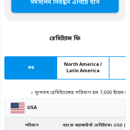
সদস্যপদ নিবন্ধন এগিয়ে যান
রেমিট্যান্স ফি
North America /
সব
E
Latin America
※ ন্যূনতম রেমিট্যান্সের পরিমাণ হল 7,000 ইয়েন।
USA
পরিমাণ
ব্যাংক অ্যাকাউন্ট রেমিট্যান্স।
USD
(R