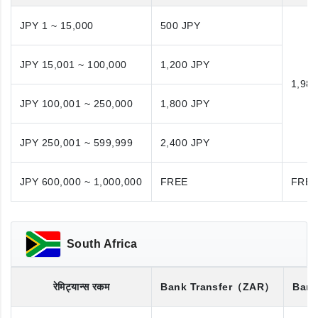
JPY 1 ~ 15,000
500 JPY
JPY 15,001 ~ 100,000
1,200 JPY
1,98
JPY 100,001 ~ 250,000
1,800 JPY
JPY 250,001 ~ 599,999
2,400 JPY
JPY 600,000 ~ 1,000,000
FREE
FRE
South Africa
रेमिट्यान्स रकम
Bank Transfer
（ZAR）
Bank