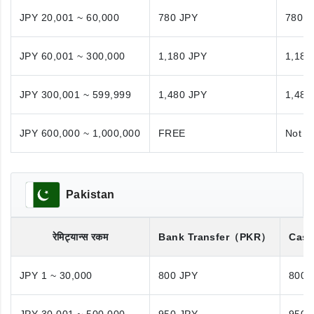
JPY 20,001 ~ 60,000
780 JPY
780 J
JPY 60,001 ~ 300,000
1,180 JPY
1,180
JPY 300,001 ~ 599,999
1,480 JPY
1,480
JPY 600,000 ~ 1,000,000
FREE
Not A
Pakistan
रेमिट्यान्स रकम
Bank Transfer
（PKR）
Cash
JPY 1 ~ 30,000
800 JPY
800 