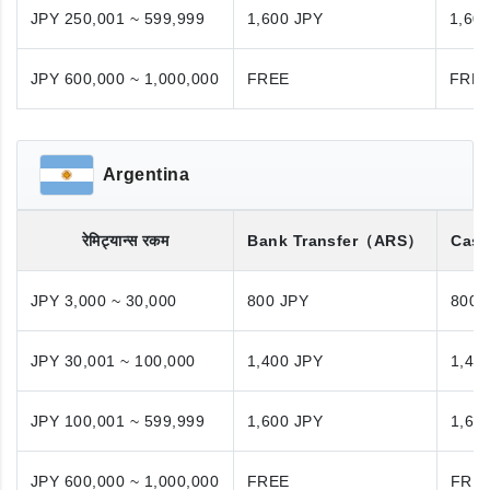
JPY 250,001 ~ 599,999
1,600 JPY
1,60
JPY 600,000 ~ 1,000,000
FREE
FRE
Argentina
रेमिट्यान्स रकम
Bank Transfer
（ARS）
Cash
JPY 3,000 ~ 30,000
800 JPY
800 
JPY 30,001 ~ 100,000
1,400 JPY
1,40
JPY 100,001 ~ 599,999
1,600 JPY
1,60
JPY 600,000 ~ 1,000,000
FREE
FRE