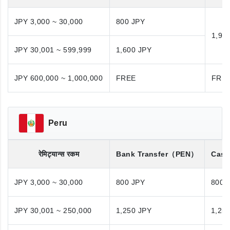
JPY 3,000 ~ 30,000
800 JPY
1,98
JPY 30,001 ~ 599,999
1,600 JPY
JPY 600,000 ~ 1,000,000
FREE
FRE
Peru
रेमिट्यान्स रकम
Bank Transfer
（PEN）
Cash
JPY 3,000 ~ 30,000
800 JPY
800 
JPY 30,001 ~ 250,000
1,250 JPY
1,25