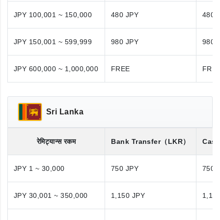
JPY 100,001 ~ 150,000
480 JPY
480 
JPY 150,001 ~ 599,999
980 JPY
980 
JPY 600,000 ~ 1,000,000
FREE
FRE
Sri Lanka
रेमिट्यान्स रकम
Bank Transfer
（LKR）
Cash
JPY 1 ~ 30,000
750 JPY
750 
JPY 30,001 ~ 350,000
1,150 JPY
1,15