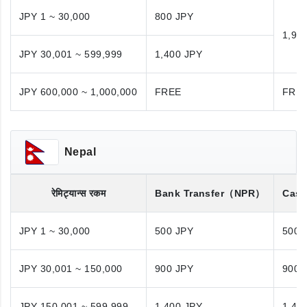
JPY 1 ~ 30,000
800 JPY
1,98
JPY 30,001 ~ 599,999
1,400 JPY
JPY 600,000 ~ 1,000,000
FREE
FRE
Nepal
रेमिट्यान्स रकम
Bank Transfer
（NPR）
Cash
JPY 1 ~ 30,000
500 JPY
500 
JPY 30,001 ~ 150,000
900 JPY
900 
JPY 150,001 ~ 599,999
1,400 JPY
1,40