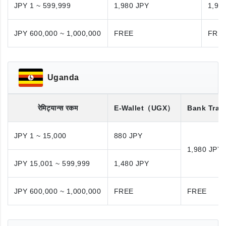
JPY 1 ~ 599,999
1,980 JPY
1,98
JPY 600,000 ~ 1,000,000
FREE
FRE
Uganda
रेमिट्यान्स रकम
E-Wallet
（UGX）
Bank Tran
JPY 1 ~ 15,000
880 JPY
1,980 JPY
JPY 15,001 ~ 599,999
1,480 JPY
JPY 600,000 ~ 1,000,000
FREE
FREE