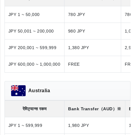
JPY 1 ~ 50,000
780 JPY
780 
JPY 50,001 ~ 200,000
980 JPY
1,08
JPY 200,001 ~ 599,999
1,380 JPY
2,98
JPY 600,000 ~ 1,000,000
FREE
FRE
Australia
रेमिट्यान्स रकम
Bank Transfer
（AUD）※
Ba
JPY 1 ~ 599,999
1,980 JPY
1,