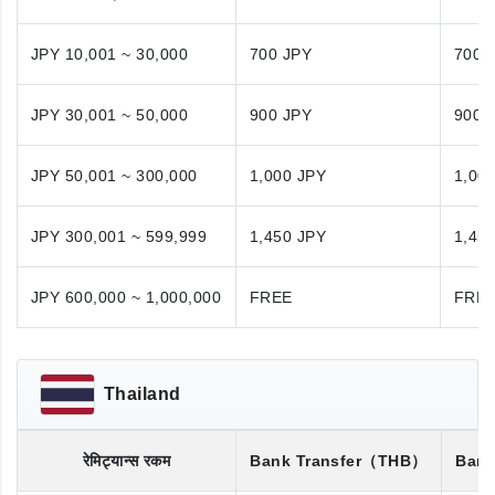
JPY 10,001 ~ 30,000
700 JPY
700 
JPY 30,001 ~ 50,000
900 JPY
900 
JPY 50,001 ~ 300,000
1,000 JPY
1,00
JPY 300,001 ~ 599,999
1,450 JPY
1,45
JPY 600,000 ~ 1,000,000
FREE
FRE
Thailand
रेमिट्यान्स रकम
Bank Transfer
（THB）
Bank