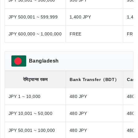
JPY 30,001 ~ 500,000
950 JPY
950 
JPY 500,001 ~ 599,999
1,400 JPY
1,40
JPY 600,000 ~ 1,000,000
FREE
FRE
Bangladesh
रेमिट्यान्स रकम
Bank Transfer
（BDT）
Cash
JPY 1 ~ 10,000
480 JPY
480 
JPY 10,001 ~ 50,000
480 JPY
480 
JPY 50,001 ~ 100,000
480 JPY
480 