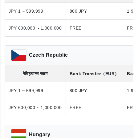
JPY 1 ~ 599,999
800 JPY
1,98
JPY 600,000 ~ 1,000,000
FREE
FRE
Czech Republic
रेमिट्यान्स रकम
Bank Transfer
（EUR）
Bank
JPY 1 ~ 599,999
800 JPY
1,98
JPY 600,000 ~ 1,000,000
FREE
FRE
Hungary