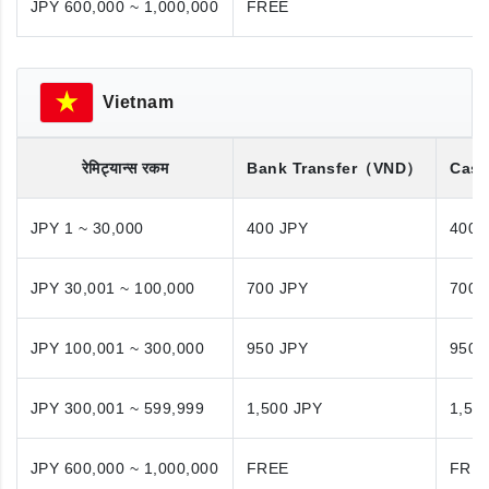
JPY 600,000 ~ 1,000,000
FREE
Vietnam
रेमिट्यान्स रकम
Bank Transfer
（VND）
Cash
JPY 1 ~ 30,000
400 JPY
400 
JPY 30,001 ~ 100,000
700 JPY
700 
JPY 100,001 ~ 300,000
950 JPY
950 
JPY 300,001 ~ 599,999
1,500 JPY
1,50
JPY 600,000 ~ 1,000,000
FREE
FRE