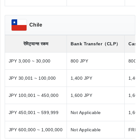
Chile
रेमिट्यान्स रकम
Bank Transfer
（CLP）
Cash
JPY 3,000 ~ 30,000
800 JPY
800 
JPY 30,001 ~ 100,000
1,400 JPY
1,40
JPY 100,001 ~ 450,000
1,600 JPY
1,60
JPY 450,001 ~ 599,999
Not Applicable
1,60
JPY 600,000 ~ 1,000,000
Not Applicable
FRE