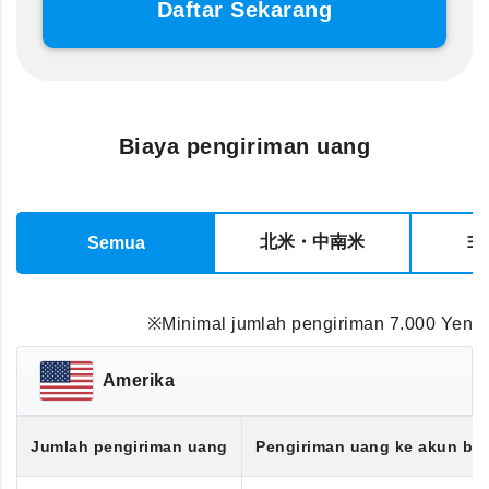
Daftar Sekarang
Biaya pengiriman uang
北米・中南米
ヨ
Semua
※Minimal jumlah pengiriman 7.000 Yen
Amerika
Jumlah pengiriman uang
Pengiriman uang ke akun ba