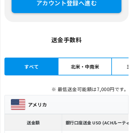
アカウント登録へ進む
送金手数料
すべて
北米・中南米
ヨ
※ 最低送金可能額は7,000円です。
アメリカ
送金額
銀行口座送金
USD
(ACHルーティ