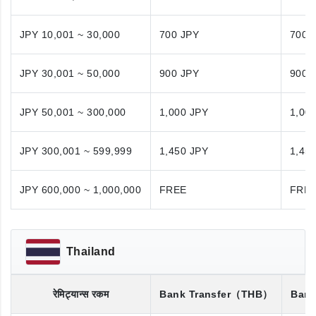
JPY 10,001 ~ 30,000
700 JPY
700 
JPY 30,001 ~ 50,000
900 JPY
900 
JPY 50,001 ~ 300,000
1,000 JPY
1,00
JPY 300,001 ~ 599,999
1,450 JPY
1,45
JPY 600,000 ~ 1,000,000
FREE
FRE
Thailand
रेमिट्यान्स रकम
Bank Transfer
（THB）
Bank