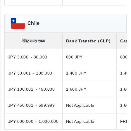
Chile
रेमिट्यान्स रकम
Bank Transfer
（CLP）
Cash
JPY 3,000 ~ 30,000
800 JPY
800 
JPY 30,001 ~ 100,000
1,400 JPY
1,40
JPY 100,001 ~ 450,000
1,600 JPY
1,60
JPY 450,001 ~ 599,999
Not Applicable
1,60
JPY 600,000 ~ 1,000,000
Not Applicable
FRE