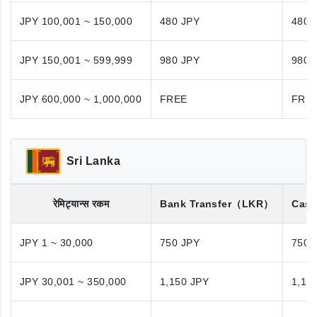
JPY 100,001 ~ 150,000
480 JPY
480 
JPY 150,001 ~ 599,999
980 JPY
980 
JPY 600,000 ~ 1,000,000
FREE
FRE
Sri Lanka
रेमिट्यान्स रकम
Bank Transfer
（LKR）
Cash
JPY 1 ~ 30,000
750 JPY
750 
JPY 30,001 ~ 350,000
1,150 JPY
1,15