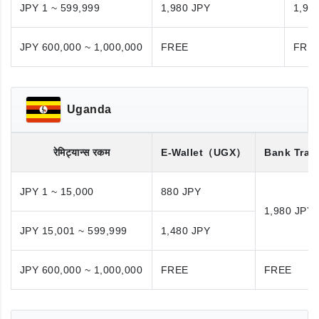
JPY 1 ~ 599,999
1,980 JPY
1,98
JPY 600,000 ~ 1,000,000
FREE
FRE
Uganda
रेमिट्यान्स रकम
E-Wallet
（UGX）
Bank Tran
JPY 1 ~ 15,000
880 JPY
1,980 JPY
JPY 15,001 ~ 599,999
1,480 JPY
JPY 600,000 ~ 1,000,000
FREE
FREE