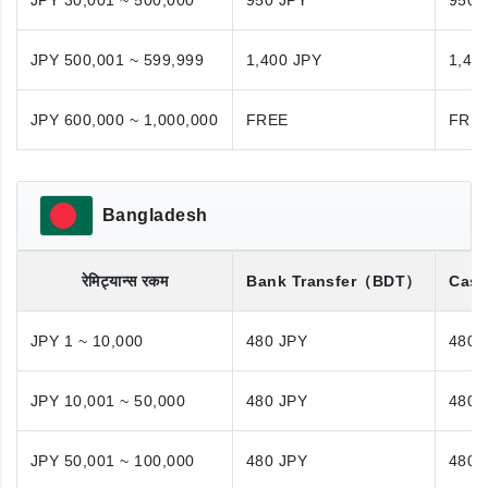
JPY 30,001 ~ 500,000
950 JPY
950 
JPY 500,001 ~ 599,999
1,400 JPY
1,40
JPY 600,000 ~ 1,000,000
FREE
FRE
Bangladesh
रेमिट्यान्स रकम
Bank Transfer
（BDT）
Cash
JPY 1 ~ 10,000
480 JPY
480 
JPY 10,001 ~ 50,000
480 JPY
480 
JPY 50,001 ~ 100,000
480 JPY
480 