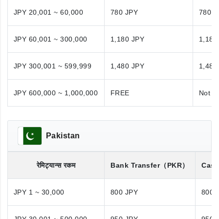
JPY 20,001 ~ 60,000
780 JPY
780 J
JPY 60,001 ~ 300,000
1,180 JPY
1,180
JPY 300,001 ~ 599,999
1,480 JPY
1,480
JPY 600,000 ~ 1,000,000
FREE
Not A
Pakistan
रेमिट्यान्स रकम
Bank Transfer
（PKR）
Cash
JPY 1 ~ 30,000
800 JPY
800 