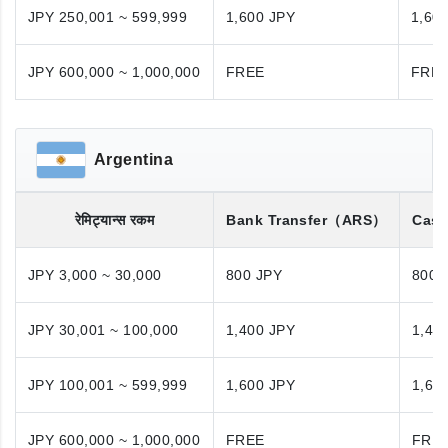
JPY 250,001 ~ 599,999
1,600 JPY
1,60
JPY 600,000 ~ 1,000,000
FREE
FRE
Argentina
रेमिट्यान्स रकम
Bank Transfer
（ARS）
Cash
JPY 3,000 ~ 30,000
800 JPY
800 
JPY 30,001 ~ 100,000
1,400 JPY
1,40
JPY 100,001 ~ 599,999
1,600 JPY
1,60
JPY 600,000 ~ 1,000,000
FREE
FRE