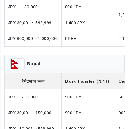
JPY 1 ~ 30,000
800 JPY
1,98
JPY 30,001 ~ 599,999
1,400 JPY
JPY 600,000 ~ 1,000,000
FREE
FRE
Nepal
रेमिट्यान्स रकम
Bank Transfer
（NPR）
Cash
JPY 1 ~ 30,000
500 JPY
500 
JPY 30,001 ~ 150,000
900 JPY
900 
JPY 150,001 ~ 599,999
1,400 JPY
1,40