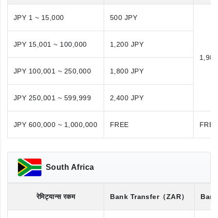
JPY 1 ~ 15,000
500 JPY
JPY 15,001 ~ 100,000
1,200 JPY
1,98
JPY 100,001 ~ 250,000
1,800 JPY
JPY 250,001 ~ 599,999
2,400 JPY
JPY 600,000 ~ 1,000,000
FREE
FRE
South Africa
रेमिट्यान्स रकम
Bank Transfer
（ZAR）
Bank