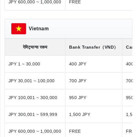
JPY 600,000 ~ 1,000,000
FREE
Vietnam
रेमिट्यान्स रकम
Bank Transfer
（VND）
Cash
JPY 1 ~ 30,000
400 JPY
400 
JPY 30,001 ~ 100,000
700 JPY
700 
JPY 100,001 ~ 300,000
950 JPY
950 
JPY 300,001 ~ 599,999
1,500 JPY
1,50
JPY 600,000 ~ 1,000,000
FREE
FRE