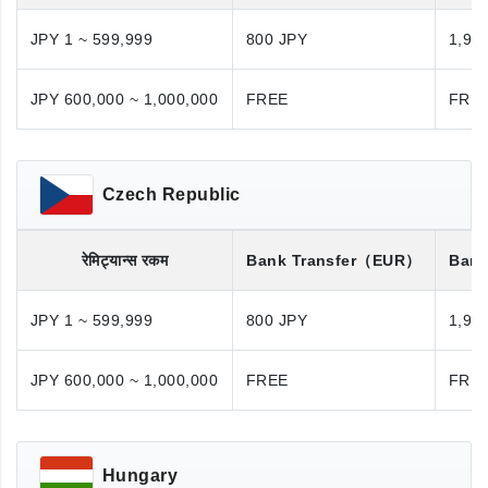
JPY 1 ~ 599,999
800 JPY
1,98
JPY 600,000 ~ 1,000,000
FREE
FRE
Czech Republic
रेमिट्यान्स रकम
Bank Transfer
（EUR）
Bank
JPY 1 ~ 599,999
800 JPY
1,98
JPY 600,000 ~ 1,000,000
FREE
FRE
Hungary