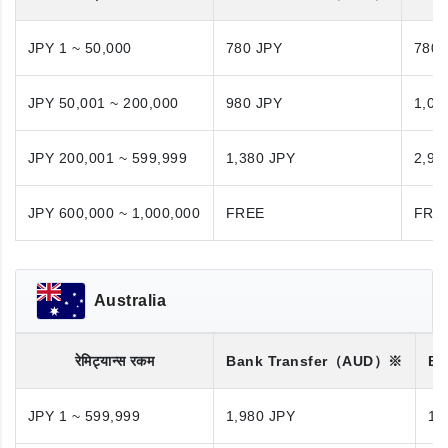
JPY 1 ~ 50,000
780 JPY
780 
JPY 50,001 ~ 200,000
980 JPY
1,08
JPY 200,001 ~ 599,999
1,380 JPY
2,98
JPY 600,000 ~ 1,000,000
FREE
FRE
Australia
रेमिट्यान्स रकम
Bank Transfer
（AUD）※
Ba
JPY 1 ~ 599,999
1,980 JPY
1,