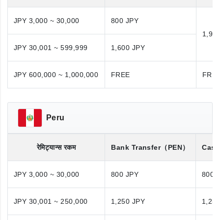
JPY 3,000 ~ 30,000
800 JPY
1,98
JPY 30,001 ~ 599,999
1,600 JPY
JPY 600,000 ~ 1,000,000
FREE
FRE
Peru
रेमिट्यान्स रकम
Bank Transfer
（PEN）
Cash
JPY 3,000 ~ 30,000
800 JPY
800 
JPY 30,001 ~ 250,000
1,250 JPY
1,25