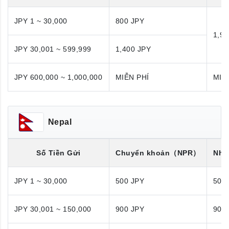
JPY 1 ~ 30,000
800 JPY
1,98
JPY 30,001 ~ 599,999
1,400 JPY
JPY 600,000 ~ 1,000,000
MIỄN PHÍ
MIỄ
Nepal
Số Tiền Gửi
Chuyển khoản
（NPR）
Nhận
JPY 1 ~ 30,000
500 JPY
500
JPY 30,001 ~ 150,000
900 JPY
900