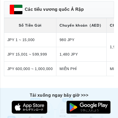
Các tiểu vương quốc Ả Rập
Số Tiền Gửi
Chuyển khoản
（AED）
Chu
JPY 1 ~ 15,000
980 JPY
1,98
JPY 15,001 ~ 599,999
1,480 JPY
JPY 600,000 ~ 1,000,000
MIỄN PHÍ
MIỄ
Tải xuống ngay bây giờ >>>