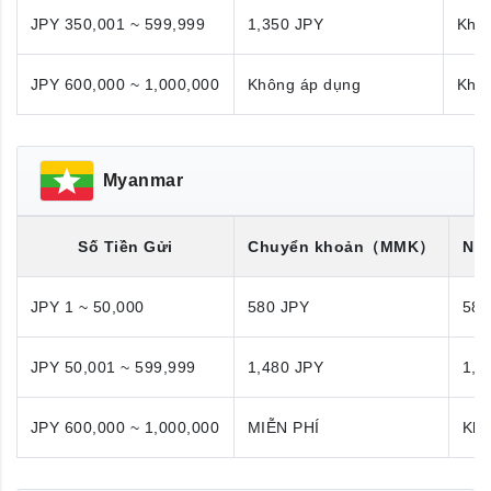
JPY 350,001 ~ 599,999
1,350 JPY
Khô
JPY 600,000 ~ 1,000,000
Không áp dụng
Khô
Myanmar
Số Tiền Gửi
Chuyển khoản
（MMK）
Nhậ
JPY 1 ~ 50,000
580 JPY
580
JPY 50,001 ~ 599,999
1,480 JPY
1,4
JPY 600,000 ~ 1,000,000
MIỄN PHÍ
Khô