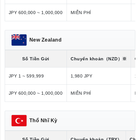
JPY 600,000 ~ 1,000,000
MIỄN PHÍ
M
New Zealand
Số Tiền Gửi
Chuyển khoản
（NZD）※
C
JPY 1 ~ 599,999
1,980 JPY
1,
JPY 600,000 ~ 1,000,000
MIỄN PHÍ
MI
Thổ Nhĩ Kỳ
Số Tiền Gửi
Chuyển khoản
（TRY）
Chu