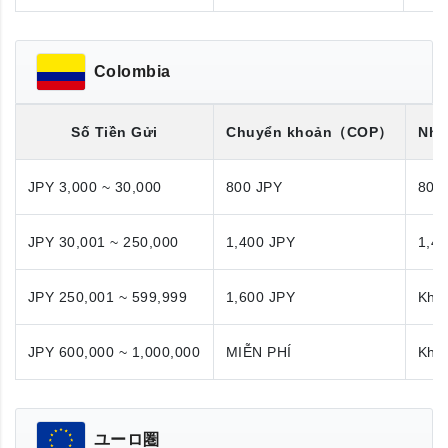
Colombia
Số Tiền Gửi
Chuyển khoản
（COP）
Nhậ
JPY 3,000 ~ 30,000
800 JPY
800
JPY 30,001 ~ 250,000
1,400 JPY
1,4
JPY 250,001 ~ 599,999
1,600 JPY
Khô
JPY 600,000 ~ 1,000,000
MIỄN PHÍ
Khô
ユーロ圏