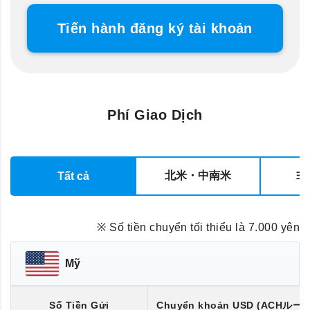
Tiến hành đăng ký tài khoản
Phí Giao Dịch
北米・中南米
ヨ
Tất cả
※ Số tiền chuyển tối thiểu là 7.000 yên
Mỹ
Số Tiền Gửi
Chuyển khoản
USD
(ACHルー