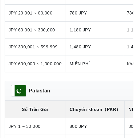
JPY 20,001 ~ 60,000
780 JPY
780 
JPY 60,001 ~ 300,000
1,180 JPY
1,18
JPY 300,001 ~ 599,999
1,480 JPY
1,48
JPY 600,000 ~ 1,000,000
MIỄN PHÍ
Khôn
Pakistan
Số Tiền Gửi
Chuyển khoản
（PKR）
Nhận
JPY 1 ~ 30,000
800 JPY
800