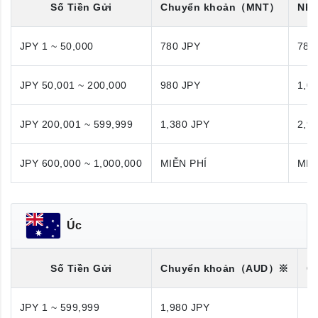
Số Tiền Gửi
Chuyển khoản
（MNT）
Nhậ
JPY 1 ~ 50,000
780 JPY
780
JPY 50,001 ~ 200,000
980 JPY
1,0
JPY 200,001 ~ 599,999
1,380 JPY
2,9
JPY 600,000 ~ 1,000,000
MIỄN PHÍ
MIỄ
Úc
Số Tiền Gửi
Chuyển khoản
（AUD）※
C
JPY 1 ~ 599,999
1,980 JPY
1,