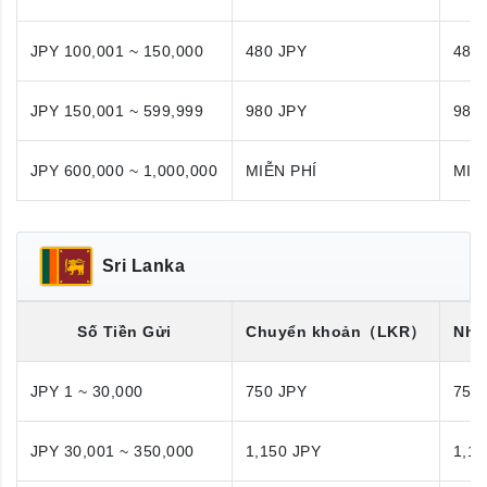
JPY 100,001 ~ 150,000
480 JPY
480
JPY 150,001 ~ 599,999
980 JPY
980
JPY 600,000 ~ 1,000,000
MIỄN PHÍ
MIỄ
Sri Lanka
Số Tiền Gửi
Chuyển khoản
（LKR）
Nhận
JPY 1 ~ 30,000
750 JPY
750
JPY 30,001 ~ 350,000
1,150 JPY
1,15