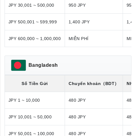
JPY 30,001 ~ 500,000
950 JPY
950
JPY 500,001 ~ 599,999
1,400 JPY
1,40
JPY 600,000 ~ 1,000,000
MIỄN PHÍ
MIỄ
Bangladesh
Số Tiền Gửi
Chuyển khoản
（BDT）
Nhận
JPY 1 ~ 10,000
480 JPY
480
JPY 10,001 ~ 50,000
480 JPY
480
JPY 50,001 ~ 100,000
480 JPY
480