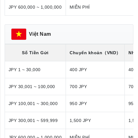
JPY 600,000 ~ 1,000,000
MIỄN PHÍ
Việt Nam
Số Tiền Gửi
Chuyển khoản
（VND）
Nhận
JPY 1 ~ 30,000
400 JPY
400
JPY 30,001 ~ 100,000
700 JPY
700
JPY 100,001 ~ 300,000
950 JPY
950
JPY 300,001 ~ 599,999
1,500 JPY
1,50
JPY 600,000 ~ 1,000,000
MIỄN PHÍ
MIỄ