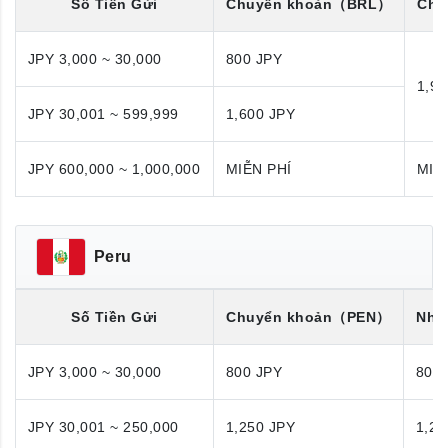
Số Tiền Gửi
Chuyển khoản
（BRL）
Chu
JPY 3,000 ~ 30,000
800 JPY
1,98
JPY 30,001 ~ 599,999
1,600 JPY
JPY 600,000 ~ 1,000,000
MIỄN PHÍ
MIỄ
Peru
Số Tiền Gửi
Chuyển khoản
（PEN）
Nhận
JPY 3,000 ~ 30,000
800 JPY
800
JPY 30,001 ~ 250,000
1,250 JPY
1,25