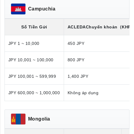
Campuchia
Số Tiền Gửi
ACLEDA
Chuyển khoản
（KHR/
JPY 1 ~ 10,000
450 JPY
JPY 10,001 ~ 100,000
800 JPY
JPY 100,001 ~ 599,999
1,400 JPY
JPY 600,000 ~ 1,000,000
Không áp dụng
Mongolia