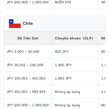
JPY 600,000 ~ 1,000,000
MIỄN PHÍ
MIỄ
Chile
Số Tiền Gửi
Chuyển khoản
（CLP）
Nhận
JPY 3,000 ~ 30,000
800 JPY
800
JPY 30,001 ~ 100,000
1,400 JPY
1,40
JPY 100,001 ~ 450,000
1,600 JPY
1,60
JPY 450,001 ~ 599,999
Không áp dụng
1,60
JPY 600,000 ~ 1,000,000
Không áp dụng
MIỄ