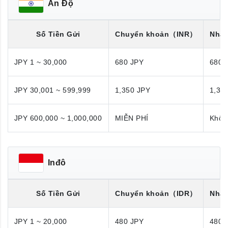
Ấn Độ
Số Tiền Gửi
Chuyển khoản
（INR）
Nhận
JPY 1 ~ 30,000
680 JPY
680 
JPY 30,001 ~ 599,999
1,350 JPY
1,35
JPY 600,000 ~ 1,000,000
MIỄN PHÍ
Khôn
Inđô
Số Tiền Gửi
Chuyển khoản
（IDR）
Nhận
JPY 1 ~ 20,000
480 JPY
480 