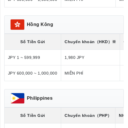
Hồng Kông
Số Tiền Gửi
Chuyển khoản
（HKD）※
C
JPY 1 ~ 599,999
1,980 JPY
1,
JPY 600,000 ~ 1,000,000
MIỄN PHÍ
M
Philippines
Số Tiền Gửi
Chuyển khoản
（PHP）
Nhận