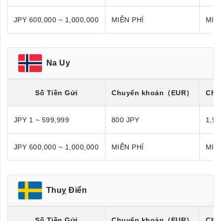
JPY 600,000 ~ 1,000,000
MIỄN PHÍ
MIỄ
Na Uy
Số Tiền Gửi
Chuyển khoản
（EUR）
Chu
JPY 1 ~ 599,999
800 JPY
1,98
JPY 600,000 ~ 1,000,000
MIỄN PHÍ
MIỄ
Thuỵ Điển
Số Tiền Gửi
Chuyển khoản
（EUR）
Chu