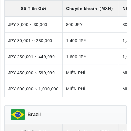
Số Tiền Gửi
Chuyển khoản
（MXN）
Nhậ
JPY 3,000 ~ 30,000
800 JPY
800
JPY 30,001 ~ 250,000
1,400 JPY
1,4
JPY 250,001 ~ 449,999
1,600 JPY
1,6
JPY 450,000 ~ 599,999
MIỄN PHÍ
MIỄ
JPY 600,000 ~ 1,000,000
MIỄN PHÍ
MIỄ
Brazil