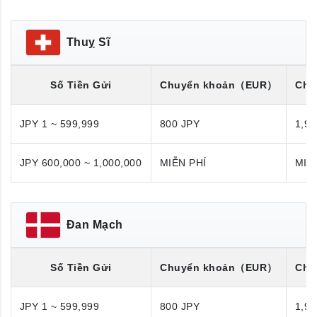
Thuỵ Sĩ
Số Tiền Gửi
Chuyển khoản
（EUR）
Chu
JPY 1 ~ 599,999
800 JPY
1,98
JPY 600,000 ~ 1,000,000
MIỄN PHÍ
MIỄ
Đan Mạch
Số Tiền Gửi
Chuyển khoản
（EUR）
Chu
JPY 1 ~ 599,999
800 JPY
1,98