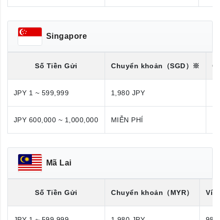
Singapore
Số Tiền Gửi
Chuyển khoản
（SGD）※
C
JPY 1 ~ 599,999
1,980 JPY
1,
JPY 600,000 ~ 1,000,000
MIỄN PHÍ
M
Mã Lai
Số Tiền Gửi
Chuyển khoản
（MYR）
Ví đ
JPY 1 ~ 599,999
1,980 JPY
980