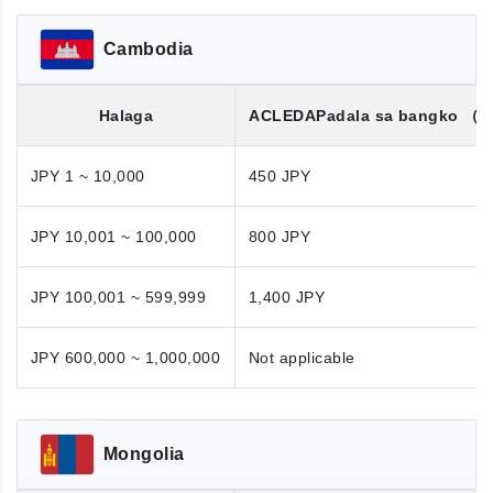
Cambodia
Halaga
ACLEDA
Padala sa bangko
（K
JPY 1 ~ 10,000
450 JPY
JPY 10,001 ~ 100,000
800 JPY
JPY 100,001 ~ 599,999
1,400 JPY
JPY 600,000 ~ 1,000,000
Not applicable
Mongolia