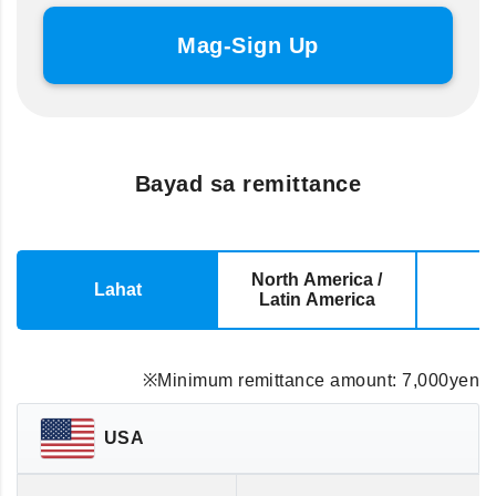
Mag-Sign Up
Bayad sa remittance
North America /
Lahat
E
Latin America
※Minimum remittance amount: 7,000yen
USA