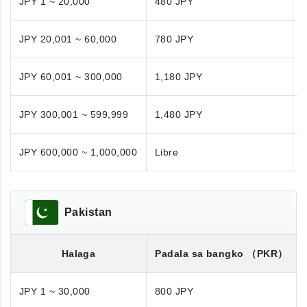
JPY 1 ~ 20,000
480 JPY
JPY 20,001 ~ 60,000
780 JPY
JPY 60,001 ~ 300,000
1,180 JPY
1
JPY 300,001 ~ 599,999
1,480 JPY
1
JPY 600,000 ~ 1,000,000
Libre
N
Pakistan
Halaga
Padala sa bangko
（PKR）
JPY 1 ~ 30,000
800 JPY