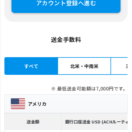
アカウント登録へ進む
送金手数料
すべて
北米・中南米
ヨ
※ 最低送金可能額は7,000円です。
アメリカ
送金額
銀行口座送金
USD
(ACHルーティ