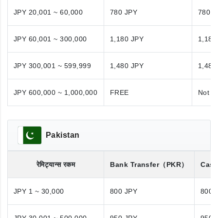
JPY 20,001 ~ 60,000
780 JPY
780 J
JPY 60,001 ~ 300,000
1,180 JPY
1,180
JPY 300,001 ~ 599,999
1,480 JPY
1,480
JPY 600,000 ~ 1,000,000
FREE
Not A
Pakistan
रेमिट्यान्स रकम
Bank Transfer
（PKR）
Cash
JPY 1 ~ 30,000
800 JPY
800 