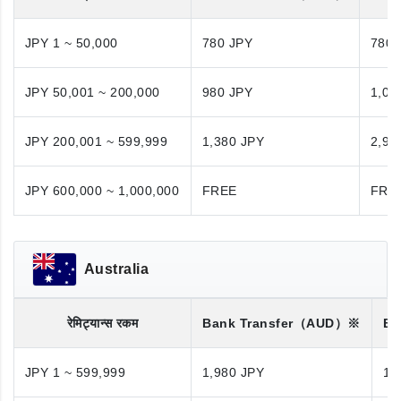
JPY 1 ~ 50,000
780 JPY
780 
JPY 50,001 ~ 200,000
980 JPY
1,08
JPY 200,001 ~ 599,999
1,380 JPY
2,98
JPY 600,000 ~ 1,000,000
FREE
FRE
Australia
रेमिट्यान्स रकम
Bank Transfer
（AUD）※
Ba
JPY 1 ~ 599,999
1,980 JPY
1,