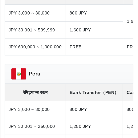
JPY 3,000 ~ 30,000
800 JPY
1,98
JPY 30,001 ~ 599,999
1,600 JPY
JPY 600,000 ~ 1,000,000
FREE
FRE
Peru
रेमिट्यान्स रकम
Bank Transfer
（PEN）
Cash
JPY 3,000 ~ 30,000
800 JPY
800 
JPY 30,001 ~ 250,000
1,250 JPY
1,25