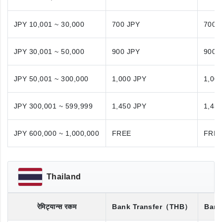
JPY 10,001 ~ 30,000
700 JPY
700 
JPY 30,001 ~ 50,000
900 JPY
900 
JPY 50,001 ~ 300,000
1,000 JPY
1,00
JPY 300,001 ~ 599,999
1,450 JPY
1,45
JPY 600,000 ~ 1,000,000
FREE
FRE
Thailand
रेमिट्यान्स रकम
Bank Transfer
（THB）
Bank