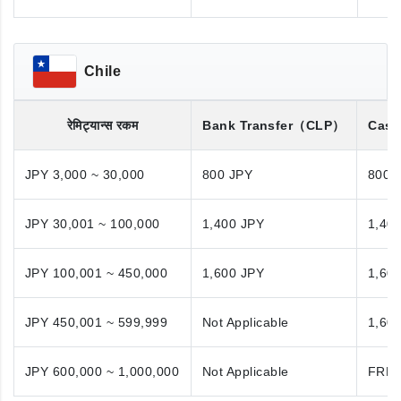
Chile
रेमिट्यान्स रकम
Bank Transfer
（CLP）
Cash
JPY 3,000 ~ 30,000
800 JPY
800 
JPY 30,001 ~ 100,000
1,400 JPY
1,40
JPY 100,001 ~ 450,000
1,600 JPY
1,60
JPY 450,001 ~ 599,999
Not Applicable
1,60
JPY 600,000 ~ 1,000,000
Not Applicable
FRE