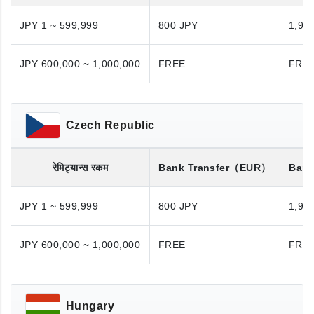
JPY 1 ~ 599,999
800 JPY
1,98
JPY 600,000 ~ 1,000,000
FREE
FRE
Czech Republic
रेमिट्यान्स रकम
Bank Transfer
（EUR）
Bank
JPY 1 ~ 599,999
800 JPY
1,98
JPY 600,000 ~ 1,000,000
FREE
FRE
Hungary