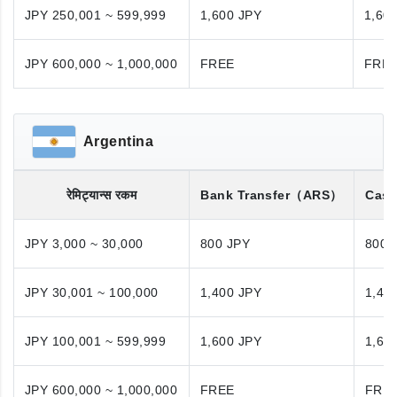
JPY 250,001 ~ 599,999
1,600 JPY
1,60
JPY 600,000 ~ 1,000,000
FREE
FRE
Argentina
रेमिट्यान्स रकम
Bank Transfer
（ARS）
Cash
JPY 3,000 ~ 30,000
800 JPY
800 
JPY 30,001 ~ 100,000
1,400 JPY
1,40
JPY 100,001 ~ 599,999
1,600 JPY
1,60
JPY 600,000 ~ 1,000,000
FREE
FRE