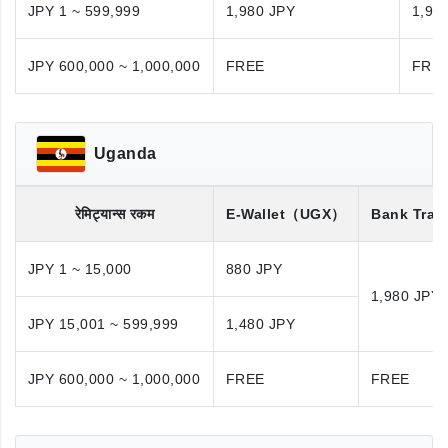
JPY 1 ~ 599,999
1,980 JPY
1,98
JPY 600,000 ~ 1,000,000
FREE
FRE
Uganda
रेमिट्यान्स रकम
E-Wallet
（UGX）
Bank Tran
JPY 1 ~ 15,000
880 JPY
1,980 JPY
JPY 15,001 ~ 599,999
1,480 JPY
JPY 600,000 ~ 1,000,000
FREE
FREE