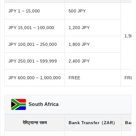
JPY 1 ~ 15,000
500 JPY
JPY 15,001 ~ 100,000
1,200 JPY
1,98
JPY 100,001 ~ 250,000
1,800 JPY
JPY 250,001 ~ 599,999
2,400 JPY
JPY 600,000 ~ 1,000,000
FREE
FRE
South Africa
रेमिट्यान्स रकम
Bank Transfer
（ZAR）
Bank