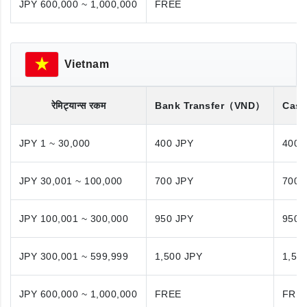
JPY 600,000 ~ 1,000,000
FREE
Vietnam
रेमिट्यान्स रकम
Bank Transfer
（VND）
Cash
JPY 1 ~ 30,000
400 JPY
400 
JPY 30,001 ~ 100,000
700 JPY
700 
JPY 100,001 ~ 300,000
950 JPY
950 
JPY 300,001 ~ 599,999
1,500 JPY
1,50
JPY 600,000 ~ 1,000,000
FREE
FRE