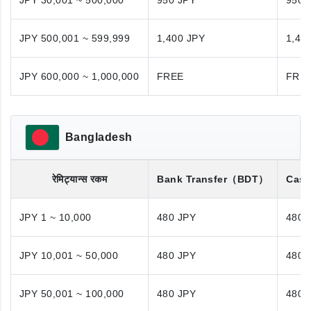
JPY 30,001 ~ 500,000
950 JPY
950 
JPY 500,001 ~ 599,999
1,400 JPY
1,40
JPY 600,000 ~ 1,000,000
FREE
FRE
Bangladesh
रेमिट्यान्स रकम
Bank Transfer
（BDT）
Cash
JPY 1 ~ 10,000
480 JPY
480 
JPY 10,001 ~ 50,000
480 JPY
480 
JPY 50,001 ~ 100,000
480 JPY
480 