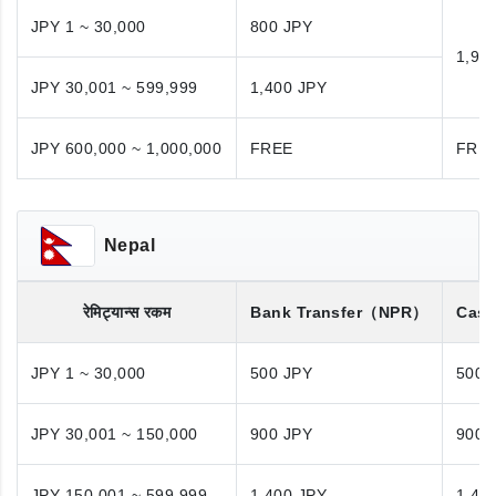
JPY 1 ~ 30,000
800 JPY
1,98
JPY 30,001 ~ 599,999
1,400 JPY
JPY 600,000 ~ 1,000,000
FREE
FRE
Nepal
रेमिट्यान्स रकम
Bank Transfer
（NPR）
Cash
JPY 1 ~ 30,000
500 JPY
500 
JPY 30,001 ~ 150,000
900 JPY
900 
JPY 150,001 ~ 599,999
1,400 JPY
1,40