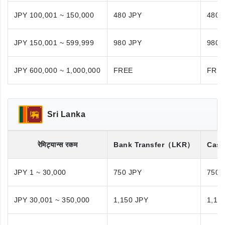
JPY 100,001 ~ 150,000
480 JPY
480 
JPY 150,001 ~ 599,999
980 JPY
980 
JPY 600,000 ~ 1,000,000
FREE
FRE
Sri Lanka
रेमिट्यान्स रकम
Bank Transfer
（LKR）
Cash
JPY 1 ~ 30,000
750 JPY
750 
JPY 30,001 ~ 350,000
1,150 JPY
1,15