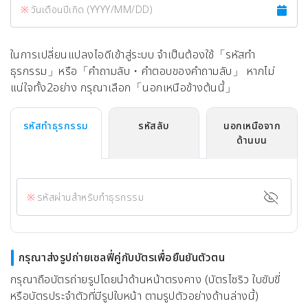
วันเดือนปีเกิด (YYYY/MM/DD)
ในการเปลี่ยนแปลงไอดีเข้าสู่ระบบ จำเป็นต้องใช้「รหัสทำ
ธุรกรรม」หรือ「คำถามลับ・คำตอบของคำถามลับ」 หากไม่
แน่ใจทั้ง2อย่าง กรุณาเลือก「นอกเหนือข้างต้นนี้」
รหัสทำธุรกรรม
รหัสลับ
นอกเหนือจาก
ด้านบน
รหัสผ่านสำหรับทำธุรกรรม
กรุณาส่งรูปถ่ายเซลฟี่คู่กับบัตรเพื่อยืนยันตัวตน
กรุณาถือบัตรถ่ายรูปโดยนำด้านหน้าตรงคาง (บัตรไซริว ใบขับขี่
หรือบัตรประจำตัวที่มีรูปใบหน้า ตามรูปตัวอย่างด้านล่างนี้)