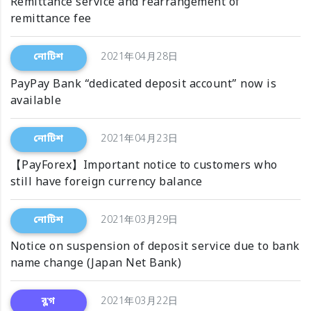
Remittance service and rearrangement of
remittance fee
নোটিশ
2021年04月28日
PayPay Bank “dedicated deposit account” now is
available
নোটিশ
2021年04月23日
【PayForex】Important notice to customers who
still have foreign currency balance
নোটিশ
2021年03月29日
Notice on suspension of deposit service due to bank
name change (Japan Net Bank)
ব্লগ
2021年03月22日