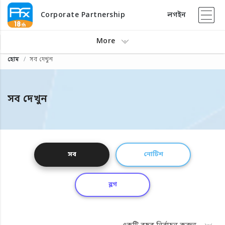
Corporate Partnership
লগইন
More
হোম
সব দেখুন
সব দেখুন
সব
নোটিশ
ব্লগ