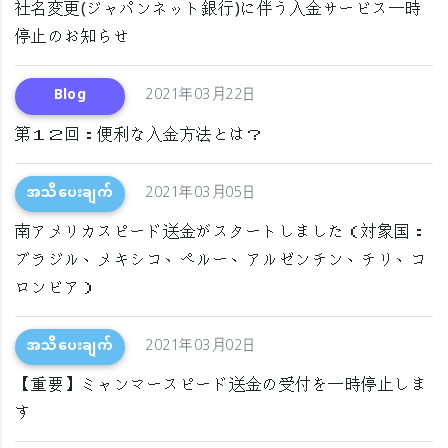
社名変更(ジャパンネット銀行)に伴う入金サービス一時
停止のお知らせ
Blog
2021年03月22日
第１２回：便利な入金方法とは？
အသိပေးချက်
2021年03月05日
南アメリカスピード送金がスタートしました（対象国：
ブラジル、メキシコ、ペルー、アルゼンチン、チリ、コ
ロンビア）
အသိပေးချက်
2021年03月02日
【重要】ミャンマースピード送金の受付を一時停止しま
す