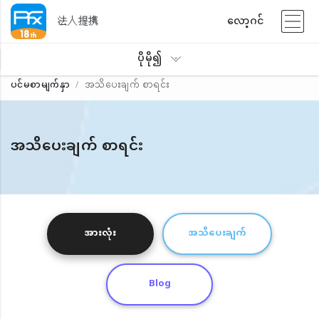
法人提携
လော့ဂင်
ပိုမို၍
ပင်မစာမျက်နှာ
အသိပေးချက် စာရင်း
အသိပေးချက် စာရင်း
အားလုံး
အသိပေးချက်
Blog