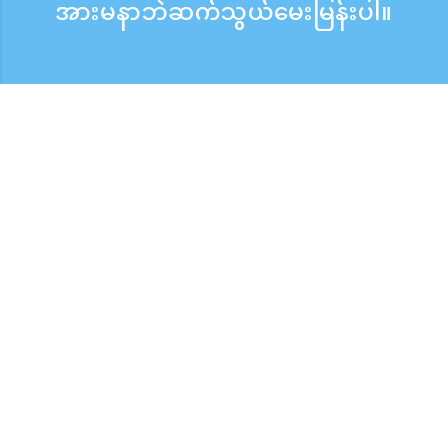
အားမနာဘဲဆက်သွယ်မေးမြန်းပါ။
မေးမြန်းစုံစမ်းရန်
ဖုန်းလက်ခံသည့်အချိန် ：ကြားရက် 9:30 - 17:30
အခမဲ့ဖုန်းခေါ်ဆိုမှု
0120-808-774
ပြည်ပမှ（※အခကျသင့်）
+81-3-6807-5775