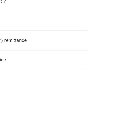
の？
Y) remittance
ice