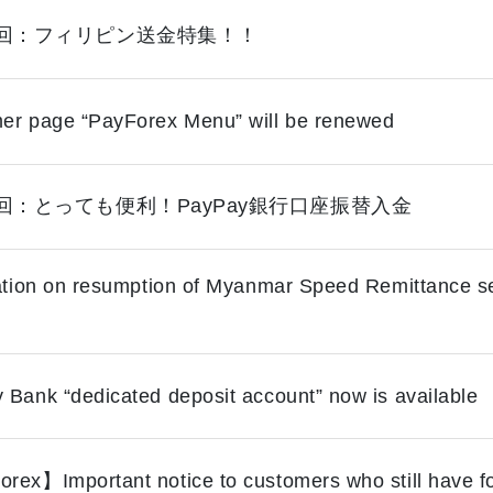
回：フィリピン送金特集！！
er page “PayForex Menu” will be renewed
回：とっても便利！PayPay銀行口座振替入金
cation on resumption of Myanmar Speed Remittance se
 Bank “dedicated deposit account” now is available
rex】Important notice to customers who still have f