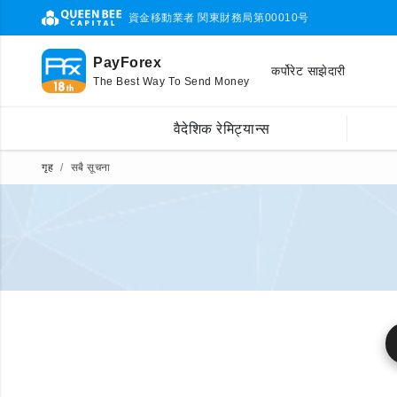
資金移動業者 関東財務局第00010号
PayForex
कर्पोरेट साझेदारी
The Best Way To Send Money
वैदेशिक रेमिट्यान्स
गृह
सबै सूचना