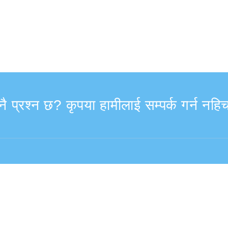
ुनै प्रश्न छ? कृपया हामीलाई सम्पर्क गर्न नह
:30
विदेशबाट (※शुल्क सहित)