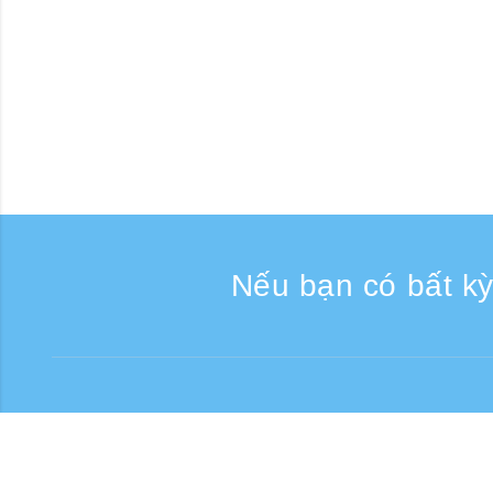
Nếu bạn có bất kỳ
Liên lạc
Giờ tiếp nhận điện thoại: