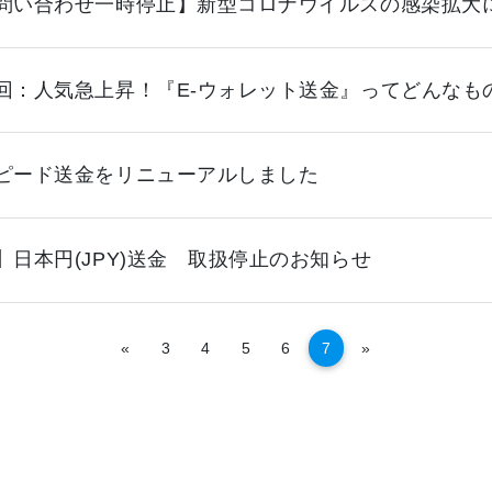
問い合わせ一時停止】新型コロナウイルスの感染拡大
回：人気急上昇！『E-ウォレット送金』ってどんなも
ピード送金をリニューアルしました
】日本円(JPY)送金 取扱停止のお知らせ
Trước
Tiếp theo
«
3
4
5
6
7
»