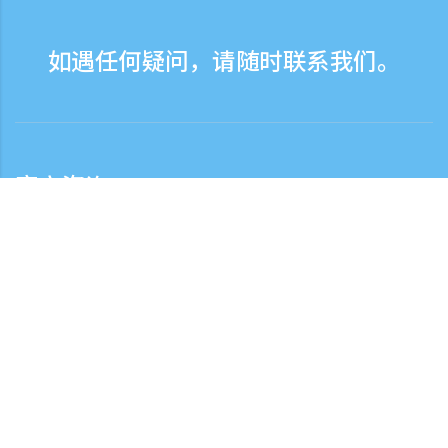
如遇任何疑问，请随时联系我们。
客户咨询
客服热线服务时间：营业日9:30-17:30
日本国内客服热线
0120-808-774
从海外拨打（※收费）
+81-3-6807-5775