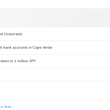
nd Corporate)
ith bank accounts in Cape Verde
ent to 1 million JPY.
nce fees
」