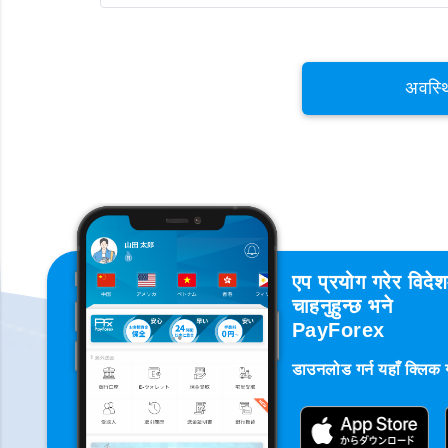
अवस्थ
एप प्रयोग गरेर विदे
चाहनुहुन्छ भने
PayForex
डाउनलोड गर्न यहाँ क्लिक गर