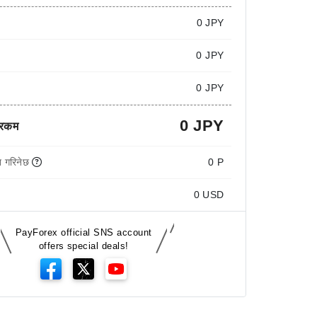
0
JPY
0 JPY
0 JPY
0 JPY
 रकम
 गरिनेछ
0 P
0
USD
PayForex official SNS account
offers special deals!