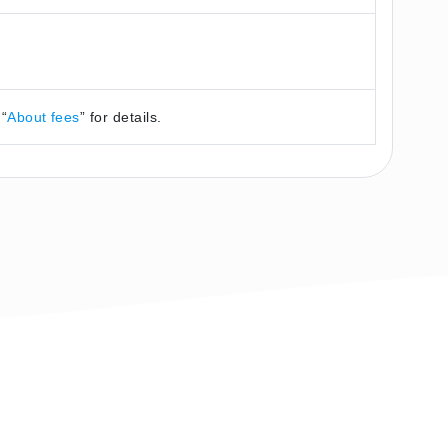
 “
About fees
” for details.