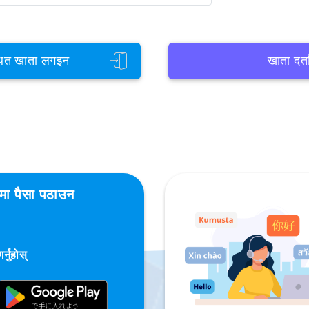
ित खाता लगइन
खाता दर्त
शमा पैसा पठाउन
्नुहोस्