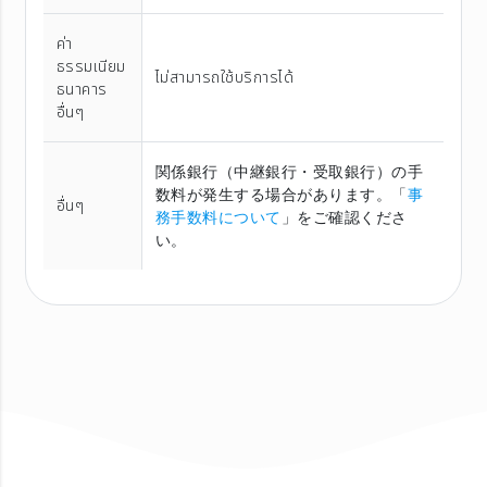
ค่า
ธรรมเนียม
ไม่สามารถใช้บริการได้
ธนาคาร
อื่นๆ
関係銀行（中継銀行・受取銀行）の手
数料が発生する場合があります。「
事
อื่นๆ
務手数料について
」をご確認くださ
い。