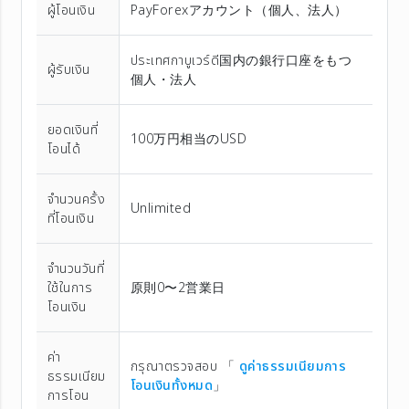
ผู้โอนเงิน
PayForexアカウント（個⼈、法⼈）
ประเทศกาบูเวร์ดี国内の銀行口座をもつ
ผู้รับเงิน
個人・法人
ยอดเงินที่
100万円相当のUSD
โอนได้
จำนวนครั้ง
Unlimited
ที่โอนเงิน
จำนวนวันที่
ใช้ในการ
原則0〜2営業日
โอนเงิน
ค่า
กรุณาตรวจสอบ 「
ดูค่าธรรมเนียมการ
ธรรมเนียม
โอนเงินทั้งหมด
」
การโอน