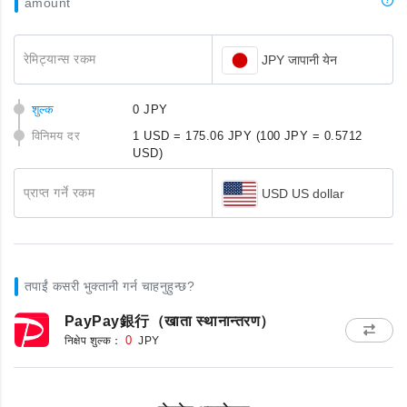
amount
रेमिट्यान्स रकम
JPY जापानी येन
शुल्क
0 JPY
विनिमय दर
1 USD = 175.06 JPY
(100 JPY = 0.5712
USD)
प्राप्त गर्ने रकम
USD US dollar
तपाईं कसरी भुक्तानी गर्न चाहनुहुन्छ?
PayPay銀行（खाता स्थानान्तरण）
निक्षेप शुल्क：
0
JPY