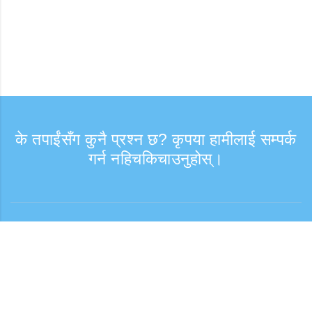
के तपाईंसँग कुनै प्रश्न छ? कृपया हामीलाई सम्पर्क
गर्न नहिचकिचाउनुहोस्।
सोधपुछ
समर्थन समय: हप्ता दिन 9:30 - 17:30
टोल फ्री नम्बर