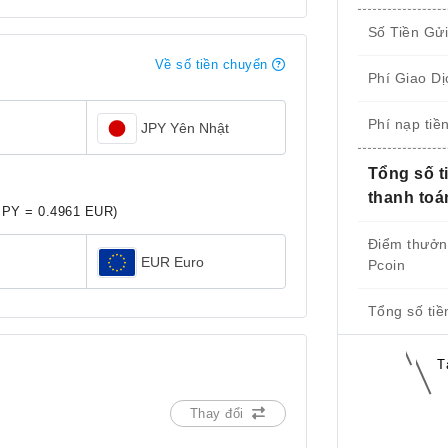
Số Tiền Gử
Về số tiền chuyển
Phí Giao Dị
Phí nạp tiề
JPY Yên Nhật
Tổng số t
thanh toá
JPY = 0.4961 EUR)
Điểm thưở
EUR Euro
Pcoin
Tổng số tiề
T
Thay đổi