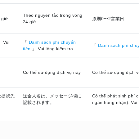
Theo nguyên tắc trong vòng
 giờ
原則0〜2営業日
24 giờ
 Vui
「
Danh sách phí chuyển
「
Danh sách phí chu
tiền
」 Vui lòng kiểm tra
Có thể sử dụng dịch vụ này
Có thể sử dụng dịch v
社提携先
送金人名は、メッセージ欄に
Có thể phát sinh phí 
記載されます。
ngân hàng nhận). Vui 