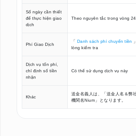
Số ngày cần thiết
để thực hiện giao
Theo nguyên tắc trong vòng 24
dịch
「
Danh sách phí chuyển tiền
」
Phí Giao Dịch
lòng kiểm tra
Dịch vụ tốn phí,
chỉ định số tiền
Có thể sử dụng dịch vụ này
nhận
送金名義人は、「送金人名＆弊
Khác
機関名Nium」となります。