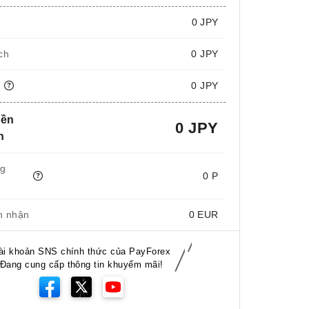
i
0
JPY
ch
0 JPY
n
0 JPY
iền
0 JPY
n
ng
0 P
n nhận
0
EUR
ài khoản SNS chính thức của PayForex
Đang cung cấp thông tin khuyếm mãi!