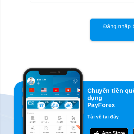
Đăng nhập b
Chuyển tiền qu
dụng
PayForex
Tải về tại đây