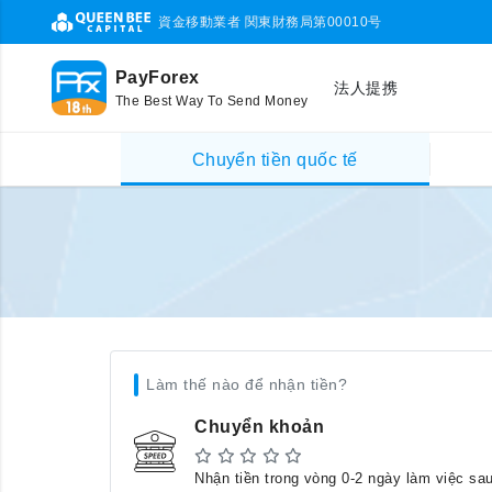
資金移動業者 関東財務局第00010号
PayForex
法人提携
The Best Way To Send Money
Chuyển tiền quốc tế
Làm thế nào để nhận tiền?
Chuyển khoản
Nhận tiền trong vòng 0-2 ngày làm việc sa