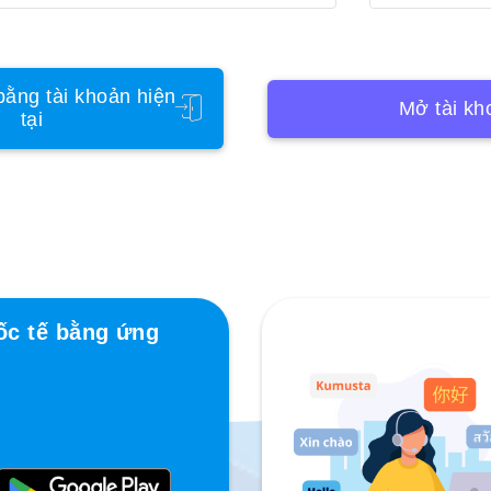
ằng tài khoản hiện
Mở tài kh
tại
ốc tế bằng ứng