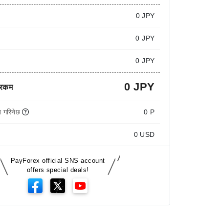
0
JPY
0 JPY
0 JPY
0 JPY
 रकम
 गरिनेछ
0 P
0
USD
PayForex official SNS account
offers special deals!