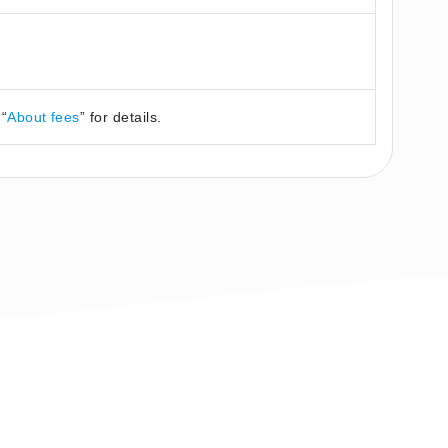
 “
About fees
” for details.