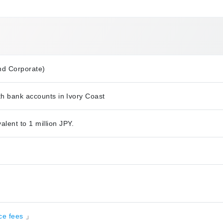
nd Corporate)
th bank accounts in Ivory Coast
ent to 1 million JPY.
nce fees
」