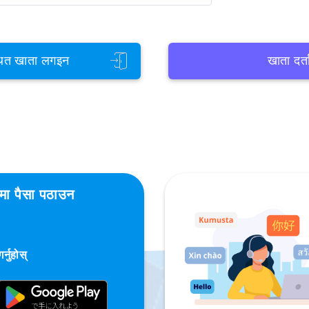
ित खाता लगइन
खाता दर्त
शमा पैसा पठाउन
्नुहोस्