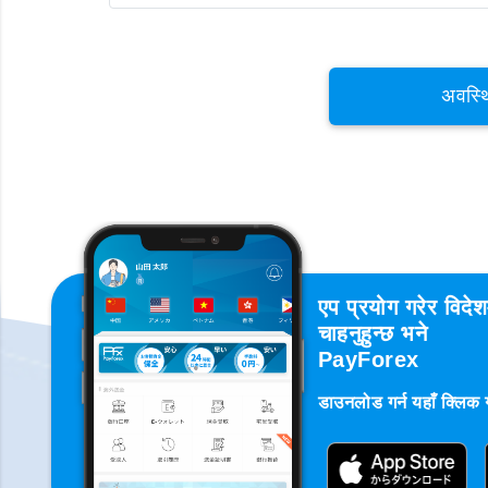
अवस्थ
एप प्रयोग गरेर विदे
चाहनुहुन्छ भने
PayForex
डाउनलोड गर्न यहाँ क्लिक गर