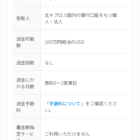
北キプロス国内の銀行口座をもつ個
受取人
人・法人
送金可能
100万円相当のUSD
額
送金回数
なし
送金にか
原則0〜2営業日
かる日数
送金手数
「
手数料について
」をご確認くださ
料
い。
着金額指
定サービ
ご利用いただけません