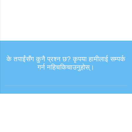
के तपाईंसँग कुनै प्रश्न छ? कृपया हामीलाई सम्पर्क
गर्न नहिचकिचाउनुहोस्।
सोधपुछ
समर्थन समय: हप्ता दिन 9:30 - 17:30
टोल फ्री नम्बर