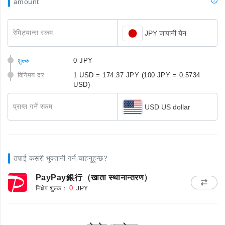
amount
रेमिट्यान्स रकम
JPY जापानी येन
शुल्क
0 JPY
विनिमय दर
1 USD = 174.37 JPY
(100 JPY = 0.5734
USD)
प्राप्त गर्ने रकम
USD US dollar
तपाईं कसरी भुक्तानी गर्न चाहनुहुन्छ?
PayPay銀行（खाता स्थानान्तरण）
निक्षेप शुल्क：
0
JPY