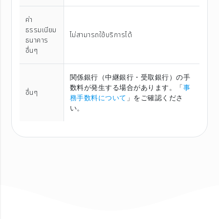
ค่า
ธรรมเนียม
ไม่สามารถใช้บริการได้
ธนาคาร
อื่นๆ
関係銀行（中継銀行・受取銀行）の手
数料が発生する場合があります。「
事
อื่นๆ
務手数料について
」をご確認くださ
い。