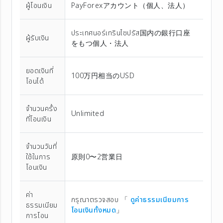
ผู้โอนเงิน
PayForexアカウント（個⼈、法⼈）
ประเทศนอร์เทรินไซปรัส国内の銀行口座
ผู้รับเงิน
をもつ個人・法人
ยอดเงินที่
100万円相当のUSD
โอนได้
จำนวนครั้ง
Unlimited
ที่โอนเงิน
จำนวนวันที่
ใช้ในการ
原則0〜2営業日
โอนเงิน
ค่า
กรุณาตรวจสอบ 「
ดูค่าธรรมเนียมการ
ธรรมเนียม
โอนเงินทั้งหมด
」
การโอน