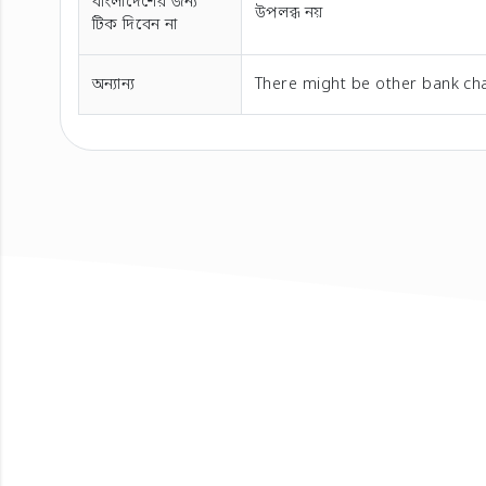
বাংলাদেশের জন্য
উপলব্ধ নয়
টিক দিবেন না
অন্যান্য
There might be other bank cha