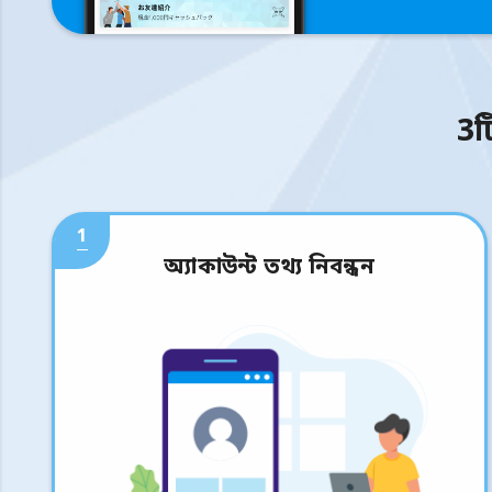
3ট
1
অ্যাকাউন্ট তথ্য নিবন্ধন