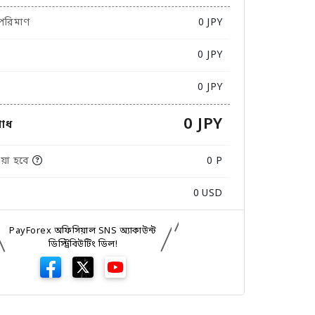
 পরিমাণ
0
JPY
0 JPY
0 JPY
0 JPY
োধ
়া হবে
0 P
0
USD
PayForex অফিসিয়াল SNS অ্যাকাউন্ট
ডিস্ট্রিবিউটিং ডিল!