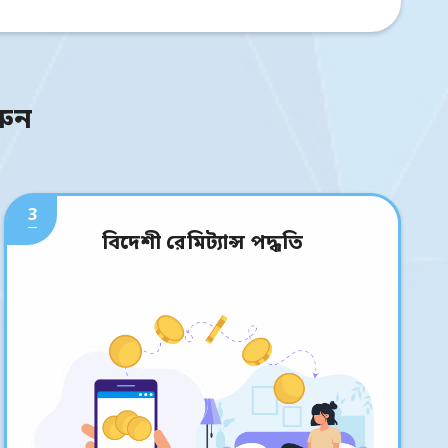
রুন
3
বিদেশী রেমিট্যান্স পদ্ধতি