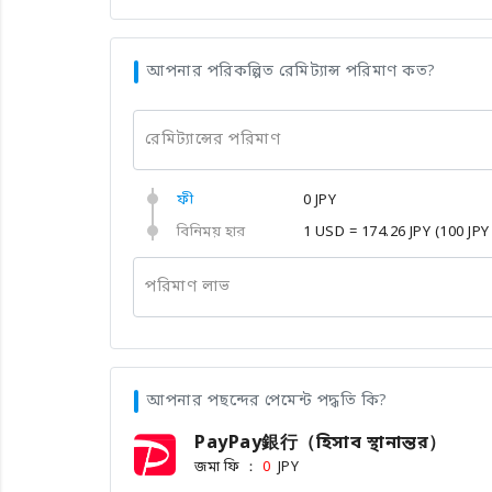
আপনার পরিকল্পিত রেমিট্যান্স পরিমাণ কত?
রেমিট্যান্সের পরিমাণ
ফী
0 JPY
বিনিময় হার
1 USD = 174.26 JPY
(100 JPY
পরিমাণ লাভ
আপনার পছন্দের পেমেন্ট পদ্ধতি কি?
PayPay銀行（হিসাব স্থানান্তর）
জমা ফি ：
JPY
0