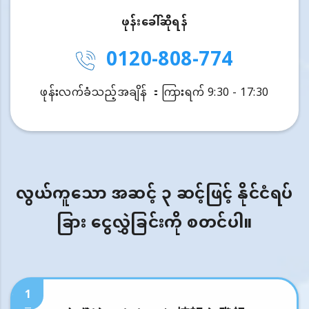
ဖုန်းခေါ်ဆိုရန်
0120-808-774
ဖုန်းလက်ခံသည့်အချိန် ：ကြားရက် 9:30 - 17:30
လွယ်ကူသော အဆင့် ၃ ဆင့်ဖြင့် နိုင်ငံရပ်
ခြား ငွေလွှဲခြင်းကို စတင်ပါ။
1