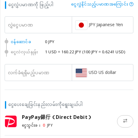
ငွေလွှဲပမာဏကို ဖြည့်ပါ
ငွေလွှဲနိုင်သည့်ပမာဏအကြောင်း
JPY Japanese Yen
လွှဲငွေပမာဏ
၀န်ဆောင်ခ
0 JPY
ငွေလဲလှယ်နှုန်း
1 USD = 160.22 JPY
(100 JPY = 0.6241 USD)
USD US dollar
လက်ခံရရှိမည့်ပမာဏ
ငွေပေးချေခြင်းနည်းလမ်းကိုရွေးချယ်ပါ
PayPay銀行（Direct Debit）
0
ငွေသွင်းခ：
JPY