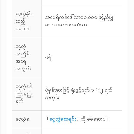
ငွေလွှဲနိုင်
အမေရိကန်ဒေါ်လာ၁၀,၀၀၀ နှင့်ညီမျှ
သည့်
သော ပမာဏအထိသာ
ပမာဏ
ငွေလွှဲ
အကြိမ်
မရှိ
အ‌ရေ
အတွက်
ငွေလွှဲရန်
ပုံမှန်အားဖြင့် ရုံးဖွင့်ရက် ၁ ～၂ ရက်
ကြာမည့်
အတွင်း
ရက်
ငွေလွှဲခ
「
ငွေလွှဲခစာရင်း
」ကို စစ်ဆေးပါ။