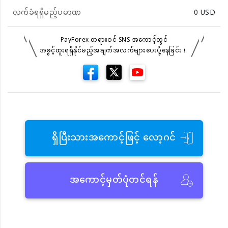
လက်ခံရရှိမည့်ပမာဏ
0
USD
PayForex တရားဝင် SNS အကောင့်တွင်
အခွင့်ထူးရရှိနိုင်မည့်အချက်အလက်များပေးပို့နေခြင်း！
ရှိပြီးသားအကောင့်ဖြင့် လော့ဂင်
အကောင့်မှတ်ပုံတင်ရန်