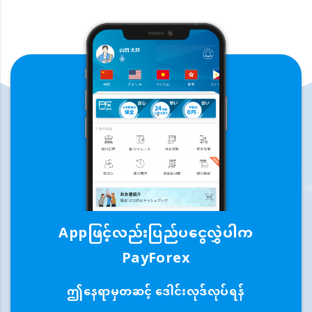
Appဖြင့်လည်းပြည်ပငွေလွှဲပါက
PayForex
ဤနေရာမှတဆင့် ဒေါင်းလုဒ်လုပ်ရန်