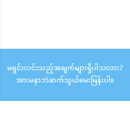
မရှင်းလင်းသည့်အချက်များရှိပါသလား?
အားမနာဘဲဆက်သွယ်မေးမြန်းပါ။
မေးမြန်းစုံစမ်းရန်