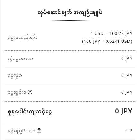
လုပ်ဆောင်ချက် အကျဉ်းချုပ်
1 USD = 160.22 JPY
ငွေလဲလှယ်နှုန်း
(100 JPY = 0.6241 USD)
လွှဲငွေပမာဏ
0
JPY
ငွေလွှဲခ
0 JPY
ငွေသွင်းခ
0 JPY
0 JPY
စုစုပေါင်းကျသင့်ငွေ
ရရှိမည့်P coin
0 P