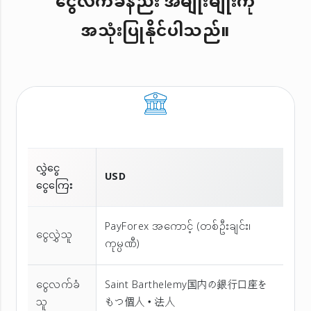
ငွေလက်ခံနည်း အမျိုးမျိုးကို
အသုံးပြုနိုင်ပါသည်။
လွှဲငွေ
USD
ငွေကြေး
PayForex အကောင့် (တစ်ဦးချင်း၊
ငွေလွှဲသူ
ကုမ္ပဏီ)
ငွေလက်ခံ
Saint Barthelemy国内の銀行口座を
သူ
もつ個人・法人