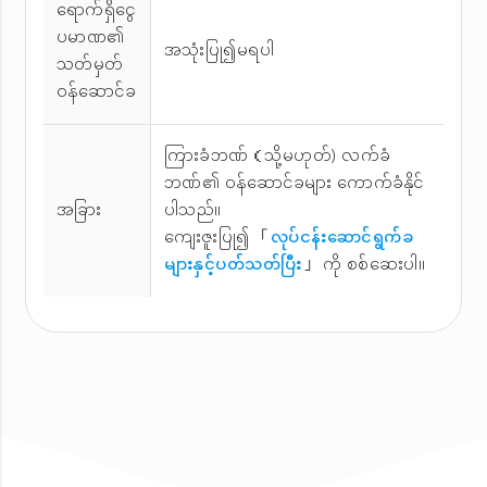
ရောက်ရှိငွေ
ပမာဏ၏
အသုံးပြု၍မရပါ
သတ်မှတ်
ဝန်ဆောင်ခ
ကြားခံဘဏ်（သို့မဟုတ်) လက်ခံ
ဘဏ်၏ ဝန်ဆောင်ခများ ကောက်ခံနိုင်
အခြား
ပါသည်။
ကျေးဇူးပြု၍ 「
လုပ်ငန်းဆောင်ရွက်ခ
များနှင့်ပတ်သတ်ပြီး
」 ကို စစ်ဆေးပါ။