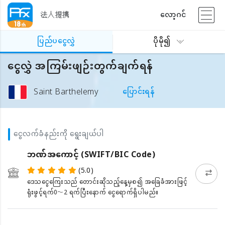
法人提携
လော့ဂင်
ပြည်ပငွေလွှဲ
ပိုမို၍
ငွေလွှဲ အကြမ်းဖျဉ်းတွက်ချက်ရန်
Saint Barthelemy
ပြောင်းရန်
ငွေလက်ခံနည်းကို ရွေးချယ်ပါ
ဘဏ်အကောင့် (SWIFT/BIC Code)
(5.0)
ဒေသငွေကြေးသည် တောင်းဆိုသည့်နေ့မှစ၍ အခြေခံအားဖြင့်
ရုံးဖွင့်ရက်0〜2 ရက်ပြီးနောက် ငွေရောက်ရှိပါမည်။