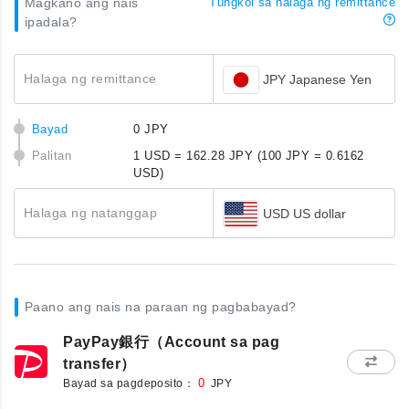
Magkano ang nais
Tungkol sa halaga ng remittance
ipadala?
Halaga ng remittance
JPY Japanese Yen
Bayad
0 JPY
Palitan
1 USD = 162.28 JPY
(100 JPY = 0.6162
USD)
Halaga ng natanggap
USD US dollar
Paano ang nais na paraan ng pagbabayad?
PayPay銀行（Account sa pag
transfer）
Bayad sa pagdeposito：
0
JPY