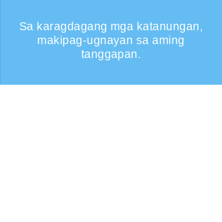
Sa karagdagang mga katanungan,
makipag-ugnayan sa aming
tanggapan.
Kumontak
Support: Weekdays 9:30 -17:30
Toll-free number
0120-808-774
From overseas (※may bayad)