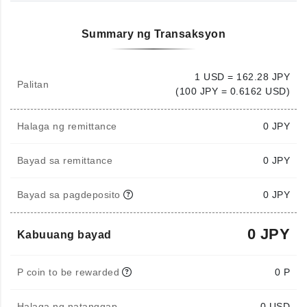
Summary ng Transaksyon
1 USD = 162.28 JPY
Palitan
(100 JPY = 0.6162 USD)
Halaga ng remittance
0
JPY
Bayad sa remittance
0 JPY
Bayad sa pagdeposito
0 JPY
0 JPY
Kabuuang bayad
P coin to be rewarded
0 P
Halaga ng natanggap
0
USD