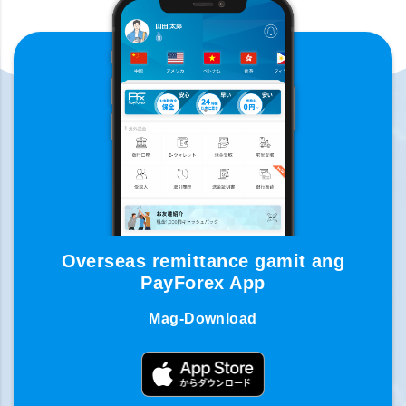
Overseas remittance gamit ang
PayForex App
Mag-Download