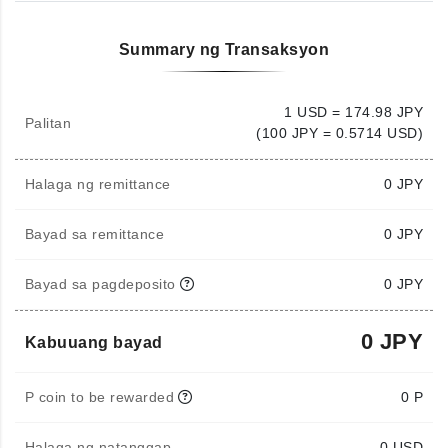
Summary ng Transaksyon
1 USD = 174.98 JPY
Palitan
(100 JPY = 0.5714 USD)
Halaga ng remittance
0
JPY
Bayad sa remittance
0 JPY
Bayad sa pagdeposito
0 JPY
0 JPY
Kabuuang bayad
P coin to be rewarded
0 P
Halaga ng natanggap
0
USD