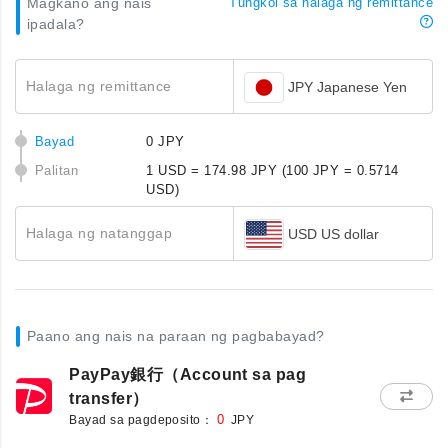
Magkano ang nais
Tungkol sa halaga ng remittance
ipadala?
Halaga ng remittance
JPY Japanese Yen
Bayad
0 JPY
Palitan
1 USD = 174.98 JPY
(100 JPY = 0.5714
USD)
Halaga ng natanggap
USD US dollar
Paano ang nais na paraan ng pagbabayad?
PayPay銀行（Account sa pag
transfer）
Bayad sa pagdeposito：
0
JPY