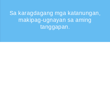
Sa karagdagang mga katanungan,
makipag-ugnayan sa aming
tanggapan.
Kumontak
Support: Weekdays 9:30 -17:30
Toll-free number
0120-808-774
From overseas (※may bayad)