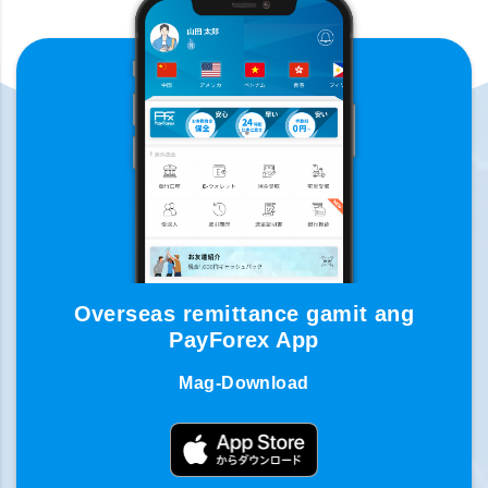
Overseas remittance gamit ang
PayForex App
Mag-Download