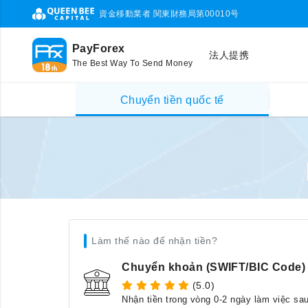
資金移動業者 関東財務局第00010号
PayForex
法人提携
The Best Way To Send Money
Chuyển tiền quốc tế
Làm thế nào để nhận tiền?
Chuyển khoản (SWIFT/BIC Code)
(5.0)
Nhận tiền trong vòng 0-2 ngày làm việc sa