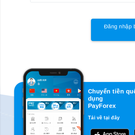
Đăng nhập b
Chuyển tiền qu
dụng
PayForex
Tải về tại đây