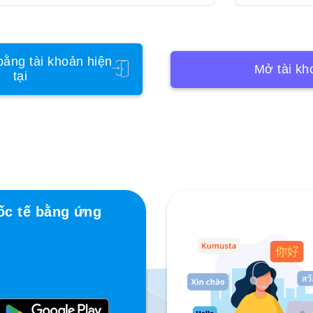
ằng tài khoản hiện
Mở tài kh
tại
ốc tế bằng ứng