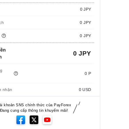
i
0
JPY
ch
0 JPY
n
0 JPY
iền
0 JPY
n
ng
0 P
n nhận
0
USD
ài khoản SNS chính thức của PayForex
Đang cung cấp thông tin khuyếm mãi!