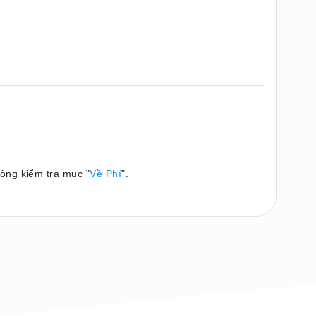
lòng kiểm tra mục "
Về Phí
".