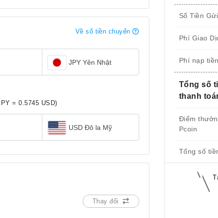
Số Tiền Gử
Về số tiền chuyển
Phí Giao Dị
Phí nạp tiề
JPY Yên Nhật
Tổng số t
thanh toá
JPY = 0.5745 USD)
Điểm thưở
USD Đô la Mỹ
Pcoin
Tổng số tiề
T
Thay đổi