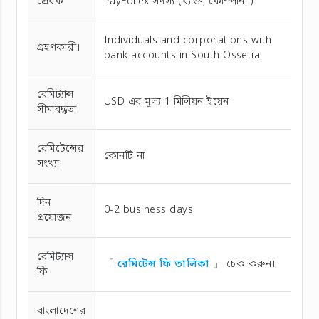
প্রেরক
PayForex সদস্য (ব্যক্তি, কোম্পানী )
Individuals and corporations with
গ্রহণকারী।
bank accounts in South Ossetia
রেমিট্যান্স
USD এর মূল্য 1 মিলিয়ন ইয়েন
সীমাবদ্ধতা
রেমিটেন্সের
কোনটি না
সংখ্যা
দিন
0-2 business days
প্রয়োজন
রেমিট্যান্স
「
রেমিটেন্স ফি তালিকা
」 চেক করুন।
ফি
বাংলাদেশের