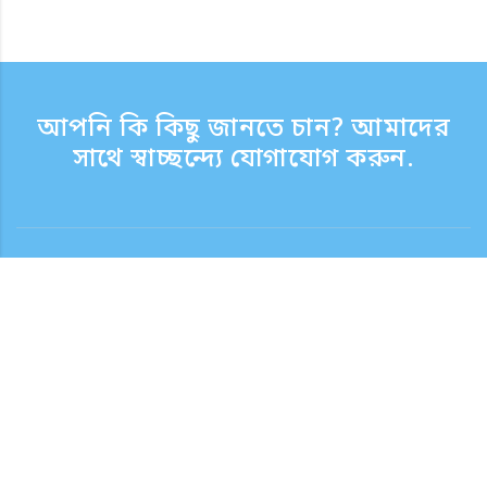
আপনি কি কিছু জানতে চান? আমাদের
সাথে স্বাচ্ছন্দ্যে যোগাযোগ করুন.
যোগাযোগ
সাপোর্ট টাইম সপ্তাহের দিন 9:30 - 17:30
টোল ফ্রি নম্বর
0120-808-774