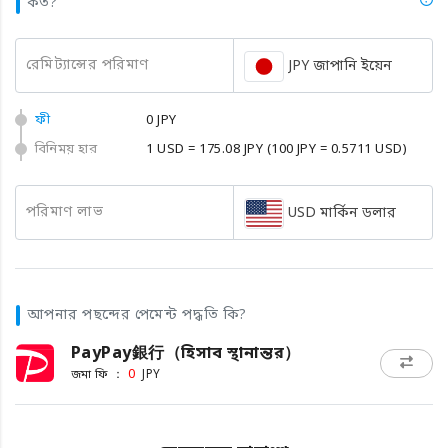
কত?
রেমিট্যান্সের পরিমাণ
JPY জাপানি ইয়েন
ফী
0 JPY
বিনিময় হার
1 USD = 175.08 JPY
(100 JPY = 0.5711 USD)
পরিমাণ লাভ
USD মার্কিন ডলার
আপনার পছন্দের পেমেন্ট পদ্ধতি কি?
PayPay銀行（হিসাব স্থানান্তর）
জমা ফি ：
0
JPY