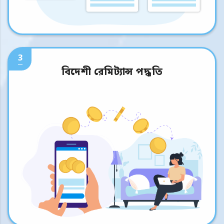
3
বিদেশী রেমিট্যান্স পদ্ধতি