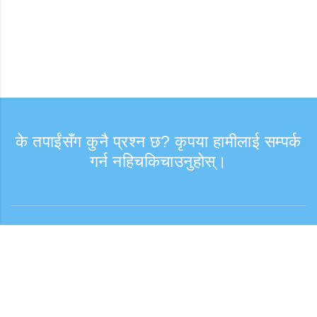
के तपाईंसँग कुनै प्रश्न छ? कृपया हामीलाई सम्पर्क
गर्न नहिचकिचाउनुहोस्।
सोधपुछ
समर्थन समय: हप्ता दिन 9:30 - 17:30
टोल फ्री नम्बर