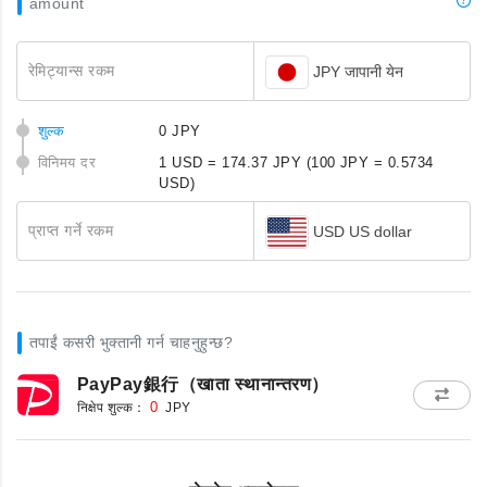
amount
रेमिट्यान्स रकम
JPY जापानी येन
शुल्क
0 JPY
विनिमय दर
1 USD = 174.37 JPY
(100 JPY = 0.5734
USD)
प्राप्त गर्ने रकम
USD US dollar
तपाईं कसरी भुक्तानी गर्न चाहनुहुन्छ?
PayPay銀行（खाता स्थानान्तरण）
निक्षेप शुल्क：
0
JPY