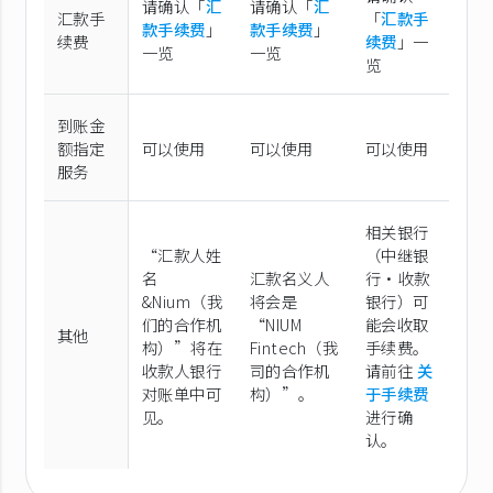
请确认「
汇
请确认「
汇
汇款手
「
汇款手
款手续费
」
款手续费
」
续费
续费
」一
一览
一览
览
到账金
额指定
可以使用
可以使用
可以使用
服务
相关银行
“汇款人姓
（中继银
名
汇款名义人
行·收款
&Nium（我
将会是
银行）可
们的合作机
“NIUM
能会收取
其他
构）”将在
Fintech（我
手续费。
收款人银行
司的合作机
请前往
关
对账单中可
构）”。
于手续费
见。
进行确
认。