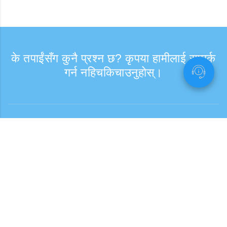
के तपाईंसँग कुनै प्रश्न छ? कृपया हामीलाई सम्पर्क
गर्न नहिचकिचाउनुहोस्।
सोधपुछ
समर्थन समय: हप्ता दिन 9:30 - 17:30
टोल फ्री नम्बर
0120-808-774
विदेशबाट (※शुल्क सहित)