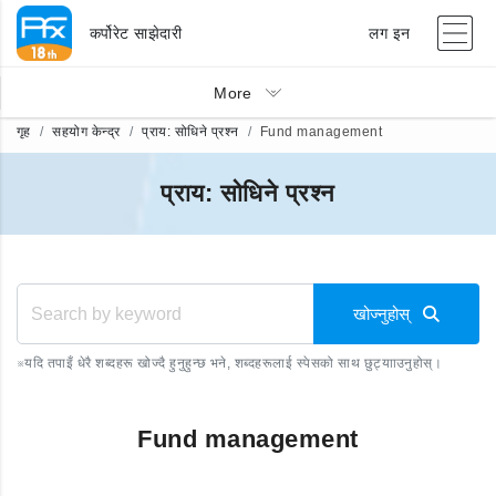
कर्पोरेट साझेदारी
लग इन
More
गृह
सहयोग केन्द्र
प्राय: सोधिने प्रश्न
Fund management
प्राय: सोधिने प्रश्न
खोज्नुहोस्
※
यदि तपाइँ धेरै शब्दहरू खोज्दै हुनुहुन्छ भने, शब्दहरूलाई स्पेसको साथ छुट्यााउनुहोस्।
Fund management