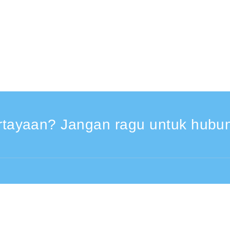
rtayaan? Jangan ragu untuk hubun
rja 9:30 - 17:30
Dari luar negeri (* berbayar)