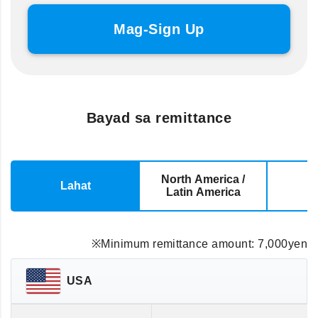
Mag-Sign Up
Bayad sa remittance
North America /
Lahat
E
Latin America
※Minimum remittance amount: 7,000yen
USA