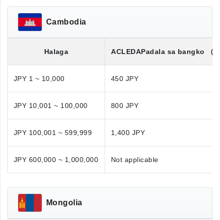
Cambodia
Halaga
ACLEDA
Padala sa bangko
（K
JPY 1 ~ 10,000
450 JPY
JPY 10,001 ~ 100,000
800 JPY
JPY 100,001 ~ 599,999
1,400 JPY
JPY 600,000 ~ 1,000,000
Not applicable
Mongolia