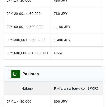
JPY 1 ~ 20,000
480 JPY
JPY 20,001 ~ 60,000
780 JPY
JPY 60,001 ~ 300,000
1,180 JPY
1
JPY 300,001 ~ 599,999
1,480 JPY
1
JPY 600,000 ~ 1,000,000
Libre
N
Pakistan
Halaga
Padala sa bangko
（PKR）
JPY 1 ~ 30,000
800 JPY