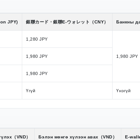
ion JPY)
銀聯カード・銀聯E-ウォレット
（CNY）
Банкны да
1,280 JPY
1,980 JPY
1,980 JPY
1,980 JPY
Үгүй
Үнэгүй
үүлэх
（VND）
Бэлэн мөнгө хүлээн авах
（VND）
E-wal