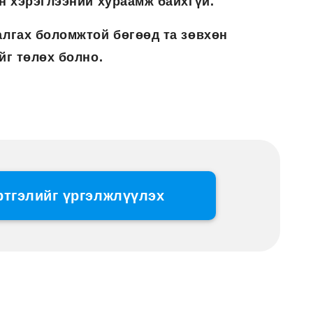
н хэрэглээний хураамж байхгүй.
лгах боломжтой бөгөөд та зөвхөн
г төлөх болно.
ртгэлийг үргэлжлүүлэх