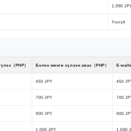
1,980 JP
Үнэгүй
үүлэх
（PHP）
Бэлэн мөнгө хүлээн авах
（PHP）
E-wall
450 JPY
450 JP
700 JPY
700 JP
900 JPY
900 JP
1,000 JPY
1,000 