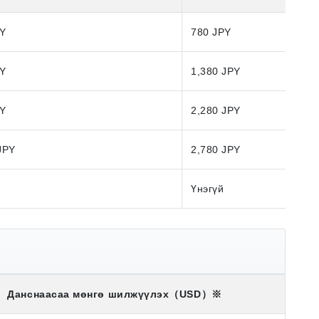
PY
780 JPY
PY
1,380 JPY
PY
2,280 JPY
JPY
2,780 JPY
Үнэгүй
Данснаасаа мөнгө шилжүүлэх
（USD）※