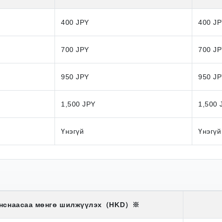
400 JPY
400 J
700 JPY
700 J
950 JPY
950 J
1,500 JPY
1,500 
Үнэгүй
Үнэгүй
нснаасаа мөнгө шилжүүлэх
（HKD）※