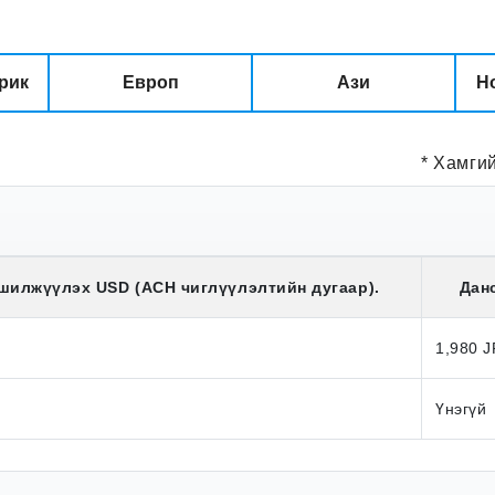
рик
Европ
Ази
Н
* Хамги
 шилжүүлэх
USD
(ACH чиглүүлэлтийн дугаар).
Дан
1,980 
Үнэгүй