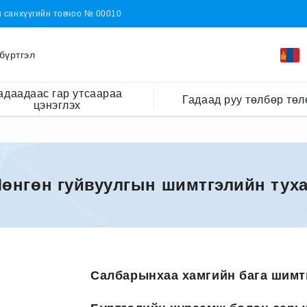
н санхүүгийн товчоо № 00010
бүртгэл
адаадаас гар утсаараа
Гадаад руу төлбөр төл
цэнэглэх
өнгөн гуйвуулгын шимтгэлийн тух
Салбарынхаа хамгийн бага шимт