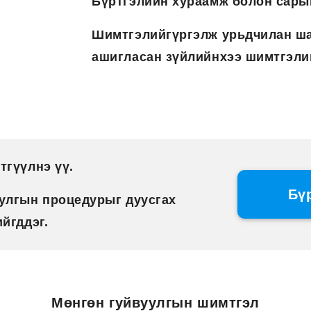
Бүртгэлийн хураамж болон сары
Шимтгэлийгүргэлж урьдчилан ша
ашигласан зүйлийнхээ шимтгэлий
тгүүлнэ үү.
Бү
уулгын процедурыг дуусгах
йгддэг.
Мөнгөн гуйвуулгын шимтгэл