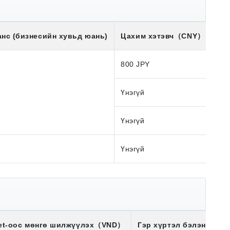
нс (бизнесийн хувьд юань)
Цахим хэтэвч
（CNY）
Да
800 JPY
Үнэгүй
1,9
Үнэгүй
Үнэгүй
Үнэ
let-оос мөнгө шилжүүлэх
（VND）
Гэр хүртэл бэлэн мөнгө