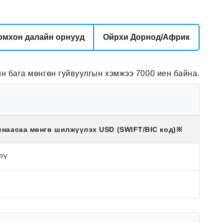
омхон далайн орнууд
Ойрхи Дорнод/Африк
йн бага мөнгөн гуйвуулгын хэмжээ 7000 иен байна.
снаасаа мөнгө шилжүүлэх
USD
(SWIFT/BIC код)
※
JPY