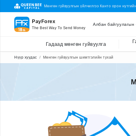
Мөнгөн гуйвуулгын үйлчилгээ Канто орон нутгий
PayForex
Албан байгуулагын 
The Best Way To Send Money
Г
Гадаад мөнгөн гуйвуулга
Нүүр хуудас
Мөнгөн гуйвуулгын шимтгэлийн тухай
М