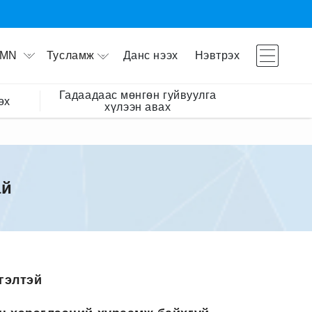
Тусламж
Данс нээх
Нэвтрэх
MN
Гадаадаас мөнгөн гуйвуулга
өх
хүлээн авах
ай
гэлтэй