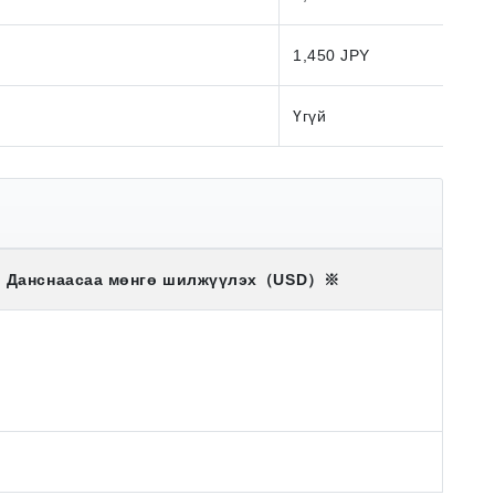
1,450 JPY
Үгүй
Данснаасаа мөнгө шилжүүлэх
（USD）※