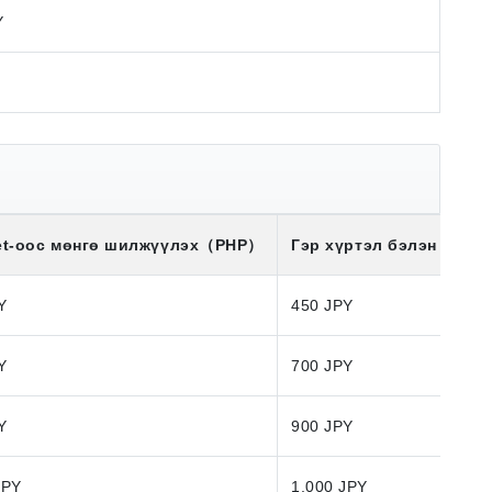
Y
et-оос мөнгө шилжүүлэх
（PHP）
Гэр хүртэл бэлэн мөнгө
Y
450 JPY
Y
700 JPY
Y
900 JPY
JPY
1,000 JPY